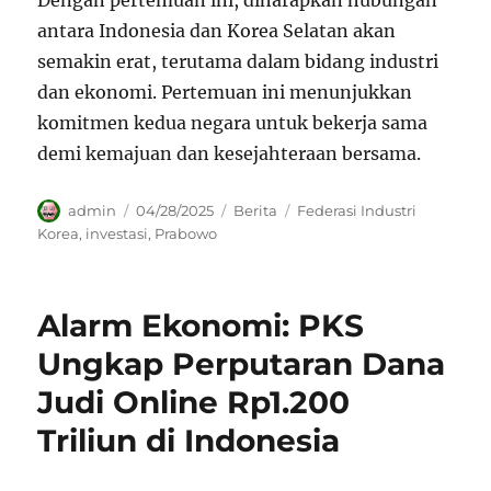
Dengan pertemuan ini, diharapkan hubungan
antara Indonesia dan Korea Selatan akan
semakin erat, terutama dalam bidang industri
dan ekonomi. Pertemuan ini menunjukkan
komitmen kedua negara untuk bekerja sama
demi kemajuan dan kesejahteraan bersama.
Author
Posted
Categories
Tags
admin
04/28/2025
Berita
Federasi Industri
on
Korea
,
investasi
,
Prabowo
Alarm Ekonomi: PKS
Ungkap Perputaran Dana
Judi Online Rp1.200
Triliun di Indonesia