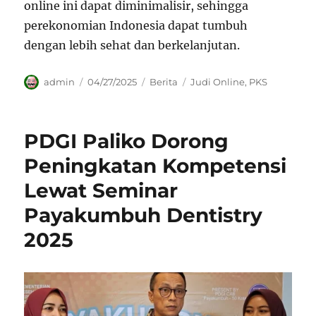
online ini dapat diminimalisir, sehingga
perekonomian Indonesia dapat tumbuh
dengan lebih sehat dan berkelanjutan.
Author
Posted
Categories
Tags
admin
04/27/2025
Berita
Judi Online
,
PKS
on
PDGI Paliko Dorong
Peningkatan Kompetensi
Lewat Seminar
Payakumbuh Dentistry
2025