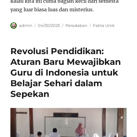
kalau kita ini cuma bagian kecil dari semesta
yang luar biasa luas dan misterius.
Author
Posted
Categories
Tags
admin
04/30/2025
Peradaban
Fakta Unik
on
Revolusi Pendidikan:
Aturan Baru Mewajibkan
Guru di Indonesia untuk
Belajar Sehari dalam
Sepekan