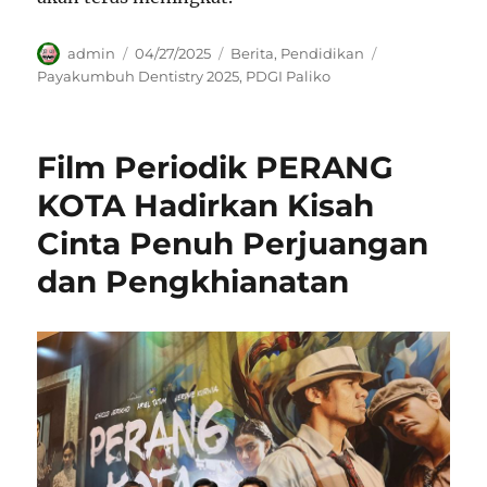
Author
Posted
Categories
Tags
admin
04/27/2025
Berita
,
Pendidikan
on
Payakumbuh Dentistry 2025
,
PDGI Paliko
Film Periodik PERANG
KOTA Hadirkan Kisah
Cinta Penuh Perjuangan
dan Pengkhianatan