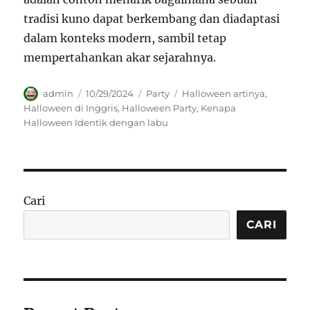
tradisi kuno dapat berkembang dan diadaptasi
dalam konteks modern, sambil tetap
mempertahankan akar sejarahnya.
Author
Posted
Categories
Tags
admin
10/29/2024
Party
Halloween artinya
,
on
Halloween di Inggris
,
Halloween Party
,
Kenapa
Halloween Identik dengan labu
Cari
CARI