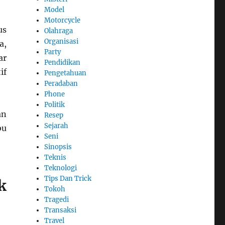
Model
Motorcycle
us
Olahraga
Organisasi
a,
Party
ar
Pendidikan
if
Pengetahuan
Peradaban
Phone
Politik
an
Resep
Sejarah
bu
Seni
Sinopsis
Teknis
Teknologi
Tips Dan Trick
k
Tokoh
Tragedi
Transaksi
Travel