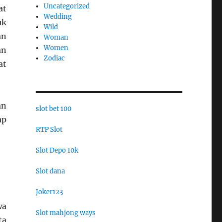
Uncategorized
at
Wedding
uk
Wild
an
Woman
Women
an
Zodiac
at
an
slot bet 100
ap
RTP Slot
Slot Depo 10k
Slot dana
Joker123
wa
Slot mahjong ways
ta