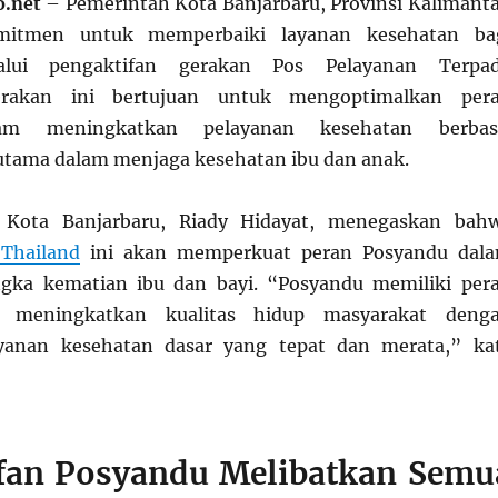
.net
– Pemerintah Kota Banjarbaru, Provinsi Kalimant
omitmen untuk memperbaiki layanan kesehatan ba
alui pengaktifan gerakan Pos Pelayanan Terpa
erakan ini bertujuan untuk mengoptimalkan per
am meningkatkan pelayanan kesehatan berbas
utama dalam menjaga kesehatan ibu dan anak.
Kota Banjarbaru, Riady Hidayat, menegaskan bah
 Thailand
ini akan memperkuat peran Posyandu dal
ka kematian ibu dan bayi. “Posyandu memiliki per
 meningkatkan kualitas hidup masyarakat deng
yanan kesehatan dasar yang tepat dan merata,” ka
fan Posyandu Melibatkan Semu