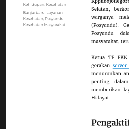
Kppnbojonegoro
on
Categories
Kehidupan
,
Kesehatan
Selatan, berk
Tags
Banjarbaru
,
Layanan
warganya mel
Kesehatan
,
Posyandu
Kesehatan Masyarakat
(Posyandu). G
Posyandu dal
masyarakat, ter
Ketua TP PKK 
gerakan
server
menurunkan ang
penting dalam
memberikan la
Hidayat.
Pengakti