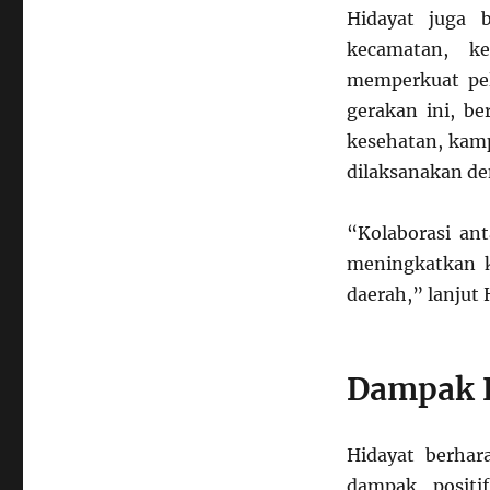
Hidayat juga 
kecamatan, k
memperkuat pel
gerakan ini, be
kesehatan, kam
dilaksanakan den
“Kolaborasi an
meningkatkan k
daerah,” lanjut 
Dampak P
Hidayat berha
dampak positi