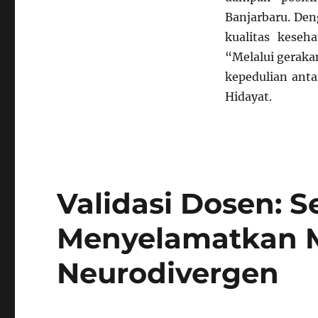
Banjarbaru. De
kualitas keseh
“Melalui geraka
kepedulian anta
Hidayat.
Validasi Dosen: 
Menyelamatkan 
Neurodivergen