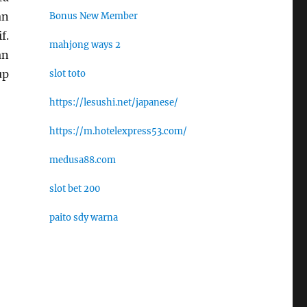
an
Bonus New Member
f.
mahjong ways 2
an
up
slot toto
https://lesushi.net/japanese/
https://m.hotelexpress53.com/
medusa88.com
slot bet 200
paito sdy warna