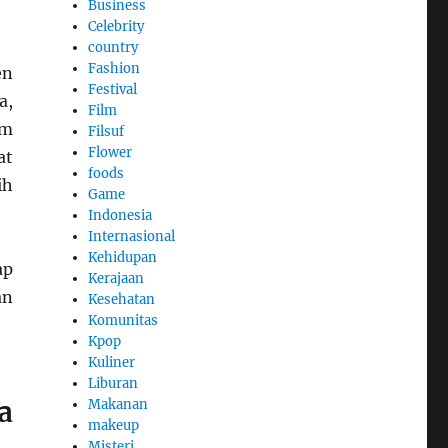
Business
Celebrity
country
Fashion
en
Festival
a,
Film
am
Filsuf
Flower
at
foods
ih
Game
Indonesia
Internasional
Kehidupan
ap
Kerajaan
an
Kesehatan
Komunitas
Kpop
Kuliner
Liburan
a
Makanan
makeup
Misteri