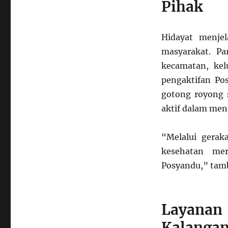
Pihak
Hidayat menje
masyarakat. Pa
kecamatan, ke
pengaktifan Po
gotong royong 
aktif dalam men
“Melalui gerak
kesehatan mer
Posyandu,” tam
Layana
Kalanga