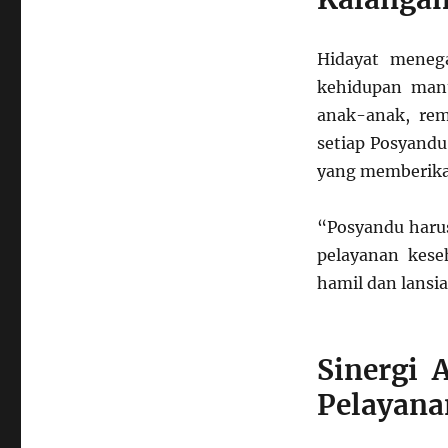
Hidayat mene
kehidupan manus
anak-anak, rem
setiap Posyandu
yang memberika
“Posyandu haru
pelayanan kese
hamil dan lansia
Sinergi 
Pelayana