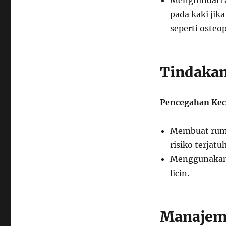
Menghindari a
pada kaki jik
seperti osteop
Tindaka
Pencegahan Kec
Membuat ruma
risiko terjatuh
Menggunakan 
licin.
Manajeme