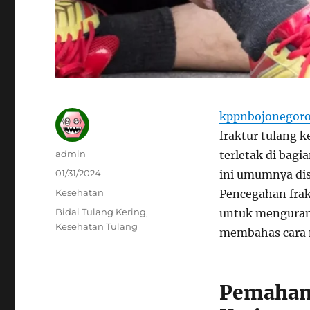
kppnbojonegoro
fraktur tulang k
Author
admin
terletak di bag
Posted
01/31/2024
ini umumnya dis
on
Categories
Kesehatan
Pencegahan frak
Tags
Bidai Tulang Kering
,
untuk mengurangi
Kesehatan Tulang
membahas cara m
Pemaham