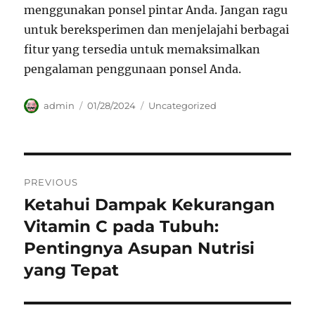
menggunakan ponsel pintar Anda. Jangan ragu
untuk bereksperimen dan menjelajahi berbagai
fitur yang tersedia untuk memaksimalkan
pengalaman penggunaan ponsel Anda.
Author
Posted
Categories
admin
01/28/2024
Uncategorized
on
Navigasi
PREVIOUS
pos
Ketahui Dampak Kekurangan
Previous
post:
Vitamin C pada Tubuh:
Pentingnya Asupan Nutrisi
yang Tepat