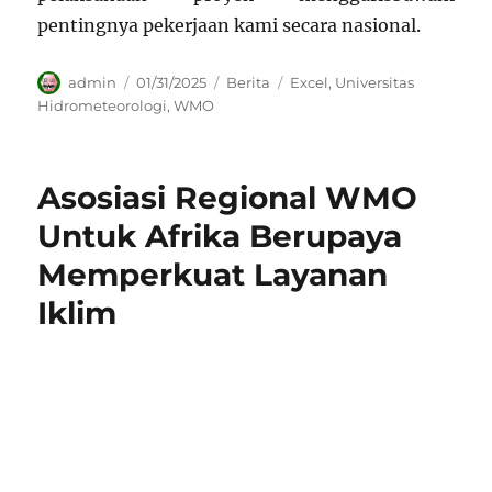
pentingnya pekerjaan kami secara nasional.
Author
Posted
Categories
Tags
admin
01/31/2025
Berita
Excel
,
Universitas
on
Hidrometeorologi
,
WMO
Asosiasi Regional WMO
Untuk Afrika Berupaya
Memperkuat Layanan
Iklim