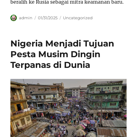
beralih ke Rusia sebagai mitra keamanan baru.
Author
Posted
Categories
admin
01/31/2025
Uncategorized
on
Nigeria Menjadi Tujuan
Pesta Musim Dingin
Terpanas di Dunia