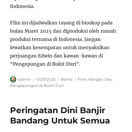
Indonesia.
Film ini dijadwalkan tayang di bioskop pada
bulan Maret 2025 dan diproduksi oleh rumah
produksi ternama di Indonesia. Jangan
lewatkan kesempatan untuk menyaksikan
perjuangan Edwin dan kawan-kawan di
“Pengepungan di Bukit Duri”.
Author
Posted
Categories
Tags
admin
01/31/2025
Berita
Film
,
Morgan Oey
,
on
Pengepungan di Bukit Duri
Peringatan Dini Banjir
Bandang Untuk Semua