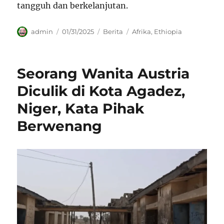
tangguh dan berkelanjutan.
Author
Posted
Categories
Tags
admin
01/31/2025
Berita
Afrika
,
Ethiopia
on
Seorang Wanita Austria
Diculik di Kota Agadez,
Niger, Kata Pihak
Berwenang