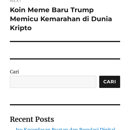
NEXT
Koin Meme Baru Trump
Next
post:
Memicu Kemarahan di Dunia
Kripto
Cari
CARI
Recent Posts
Isu Kecerdasan Buatan dan Regulasi Digital