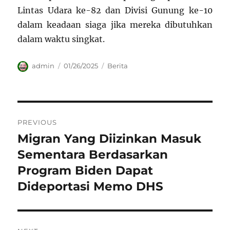
Lintas Udara ke-82 dan Divisi Gunung ke-10
dalam keadaan siaga jika mereka dibutuhkan
dalam waktu singkat.
Author
Posted
Categories
admin
01/26/2025
Berita
on
Navigasi
PREVIOUS
pos
Migran Yang Diizinkan Masuk
Previous
post:
Sementara Berdasarkan
Program Biden Dapat
Dideportasi Memo DHS