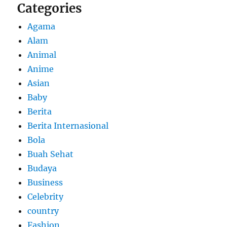
Categories
Agama
Alam
Animal
Anime
Asian
Baby
Berita
Berita Internasional
Bola
Buah Sehat
Budaya
Business
Celebrity
country
Fashion