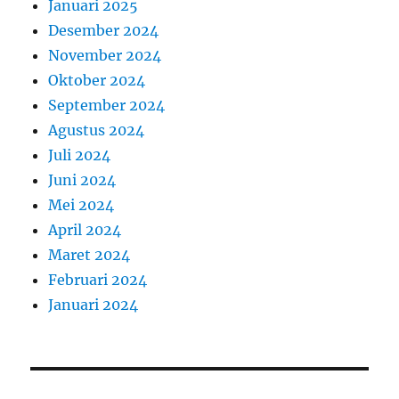
Januari 2025
Desember 2024
November 2024
Oktober 2024
September 2024
Agustus 2024
Juli 2024
Juni 2024
Mei 2024
April 2024
Maret 2024
Februari 2024
Januari 2024