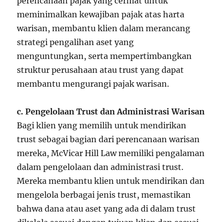
perencanaan pajak yang cermat untuk
meminimalkan kewajiban pajak atas harta
warisan, membantu klien dalam merancang
strategi pengalihan aset yang
menguntungkan, serta mempertimbangkan
struktur perusahaan atau trust yang dapat
membantu mengurangi pajak warisan.
c. Pengelolaan Trust dan Administrasi Warisan
Bagi klien yang memilih untuk mendirikan
trust sebagai bagian dari perencanaan warisan
mereka, McVicar Hill Law memiliki pengalaman
dalam pengelolaan dan administrasi trust.
Mereka membantu klien untuk mendirikan dan
mengelola berbagai jenis trust, memastikan
bahwa dana atau aset yang ada di dalam trust