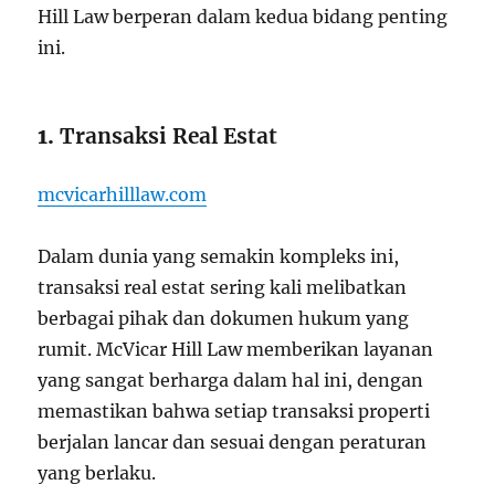
Hill Law berperan dalam kedua bidang penting
ini.
1.
Transaksi Real Estat
mcvicarhilllaw.com
Dalam dunia yang semakin kompleks ini,
transaksi real estat sering kali melibatkan
berbagai pihak dan dokumen hukum yang
rumit. McVicar Hill Law memberikan layanan
yang sangat berharga dalam hal ini, dengan
memastikan bahwa setiap transaksi properti
berjalan lancar dan sesuai dengan peraturan
yang berlaku.