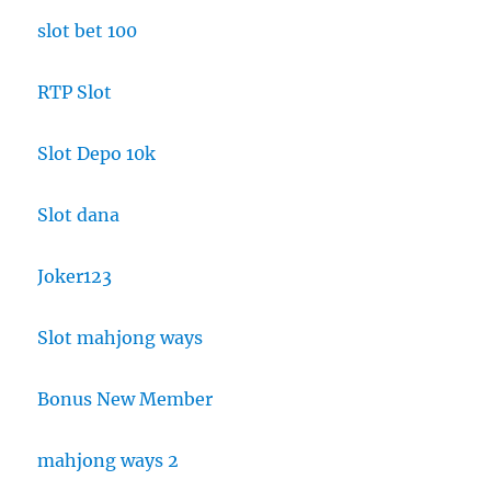
slot bet 100
RTP Slot
Slot Depo 10k
Slot dana
Joker123
Slot mahjong ways
Bonus New Member
mahjong ways 2