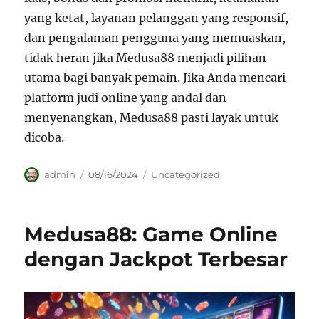
yang ketat, layanan pelanggan yang responsif,
dan pengalaman pengguna yang memuaskan,
tidak heran jika Medusa88 menjadi pilihan
utama bagi banyak pemain. Jika Anda mencari
platform judi online yang andal dan
menyenangkan, Medusa88 pasti layak untuk
dicoba.
Author
Posted
Categories
admin
08/16/2024
Uncategorized
on
Medusa88: Game Online
dengan Jackpot Terbesar