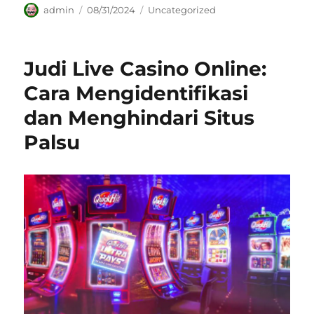
Author
Posted
Categories
admin
08/31/2024
Uncategorized
on
Judi Live Casino Online:
Cara Mengidentifikasi
dan Menghindari Situs
Palsu