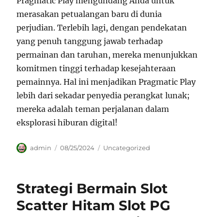
Pragmatic Play mengundang Anda untuk
merasakan petualangan baru di dunia
perjudian. Terlebih lagi, dengan pendekatan
yang penuh tanggung jawab terhadap
permainan dan taruhan, mereka menunjukkan
komitmen tinggi terhadap kesejahteraan
pemainnya. Hal ini menjadikan Pragmatic Play
lebih dari sekadar penyedia perangkat lunak;
mereka adalah teman perjalanan dalam
eksplorasi hiburan digital!
Author
Posted
Categories
admin
08/25/2024
Uncategorized
on
Strategi Bermain Slot
Scatter Hitam Slot PG