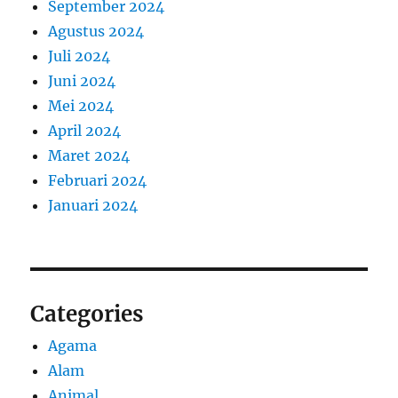
September 2024
Agustus 2024
Juli 2024
Juni 2024
Mei 2024
April 2024
Maret 2024
Februari 2024
Januari 2024
Categories
Agama
Alam
Animal