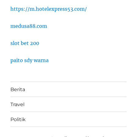
https://m.hotelexpress53.com/
medusa88.com
slot bet 200
paito sdy warna
Berita
Travel
Politik