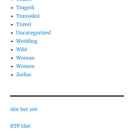
Tragedi
Transaksi
Travel
Uncategorized
Wedding
Wild
Woman
Women
Zodiac
slot bet 100
RTP Slot