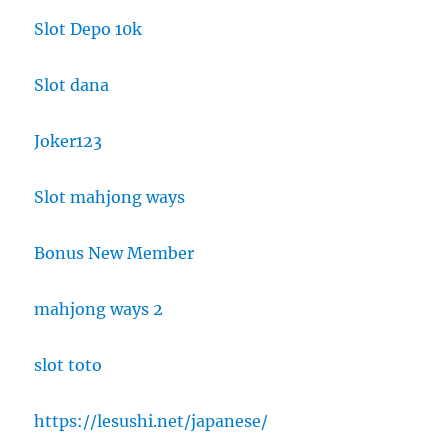
Slot Depo 10k
Slot dana
Joker123
Slot mahjong ways
Bonus New Member
mahjong ways 2
slot toto
https://lesushi.net/japanese/