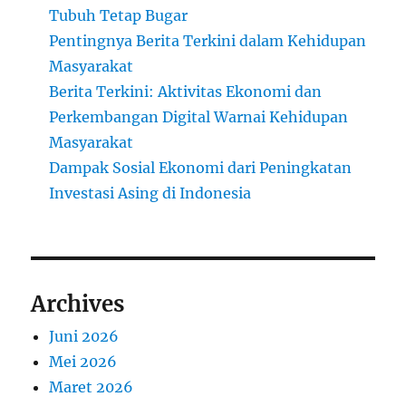
Tubuh Tetap Bugar
Pentingnya Berita Terkini dalam Kehidupan
Masyarakat
Berita Terkini: Aktivitas Ekonomi dan
Perkembangan Digital Warnai Kehidupan
Masyarakat
Dampak Sosial Ekonomi dari Peningkatan
Investasi Asing di Indonesia
Archives
Juni 2026
Mei 2026
Maret 2026