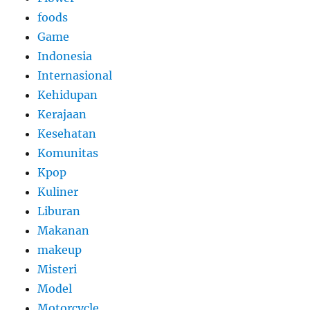
foods
Game
Indonesia
Internasional
Kehidupan
Kerajaan
Kesehatan
Komunitas
Kpop
Kuliner
Liburan
Makanan
makeup
Misteri
Model
Motorcycle