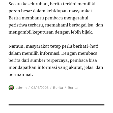
Secara keseluruhan, berita terkini memiliki
peran besar dalam kehidupan masyarakat.
Berita membantu pembaca mengetahui
peristiwa terbaru, memahami berbagai isu, dan
mengambil keputusan dengan lebih bijak.
Namun, masyarakat tetap perlu berhati-hati
dalam memilih informasi. Dengan membaca
berita dari sumber terpercaya, pembaca bisa
mendapatkan informasi yang akurat, jelas, dan
bermanfaat.
Author
Posted
Categories
Tags
admin
05/16/2026
Berita
Berita
on
Navigasi