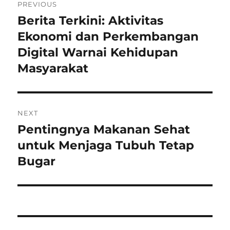
PREVIOUS
pos
Berita Terkini: Aktivitas
Previous
post:
Ekonomi dan Perkembangan
Digital Warnai Kehidupan
Masyarakat
NEXT
Pentingnya Makanan Sehat
Next
post:
untuk Menjaga Tubuh Tetap
Bugar