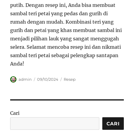
putih. Dengan resep ini, Anda bisa membuat
sambal teri petai yang pedas dan gurih di
rumah dengan mudah. Kombinasi teri yang
gurih dan petai yang khas membuat sambal ini
menjadi pilihan lauk yang sangat menggugah
selera. Selamat mencoba resep ini dan nikmati
sambal teri petai sebagai pelengkap santapan
Anda!
Author
Posted
Categories
admin
09/10/2024
Resep
on
Cari
CARI