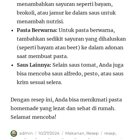
menambahkan sayuran seperti bayam,
brokoli, atau jamur ke dalam saus untuk
menambah nutrisi.
Pasta Berwarna:
Untuk pasta berwarna,
tambahkan sedikit sayuran yang dihaluskan
(seperti bayam atau beet) ke dalam adonan
saat membuat pasta.
Saus Lainnya:
Selain saus tomat, Anda juga
bisa mencoba saus alfredo, pesto, atau saus
krim sesuai selera.
Dengan resep ini, Anda bisa menikmati pasta
homemade yang lezat dan sehat di rumah.
Selamat mencoba!
Author
Posted
Categories
Tags
admin
10/27/2024
Makanan
,
Resep
resep
,