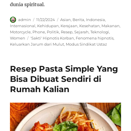
dunia spiritual.
Author
Posted
Categories
admin
11/22/2024
Asian
,
Berita
,
Indonesia
,
on
Internasional
,
Kehidupan
,
Kerajaan
,
Kesehatan
,
Makanan
,
Motorcycle
,
Phone
,
Politik
,
Resep
,
Sejarah
,
Teknologi
,
Tags
Women
'Sakti' Hipnotis Korban
,
Fenomena hipnotis
,
Keluarkan Jarum dari Mulut
,
Modus Sindikat Ustaz
Resep Pasta Simple Yang
Bisa Dibuat Sendiri di
Rumah Kalian