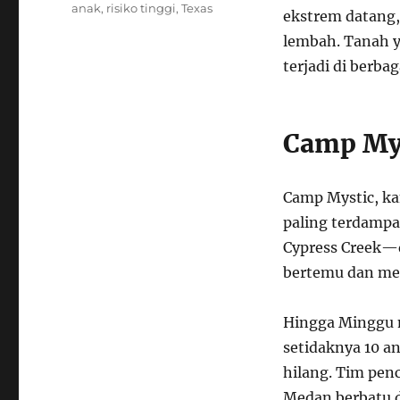
anak
,
risiko tinggi
,
Texas
ekstrem datang, 
lembah. Tanah y
terjadi di berba
Camp Myst
Camp Mystic, ka
paling terdampa
Cypress Creek—du
bertemu dan men
Hingga Minggu m
setidaknya 10 a
hilang. Tim pen
Medan berbatu d