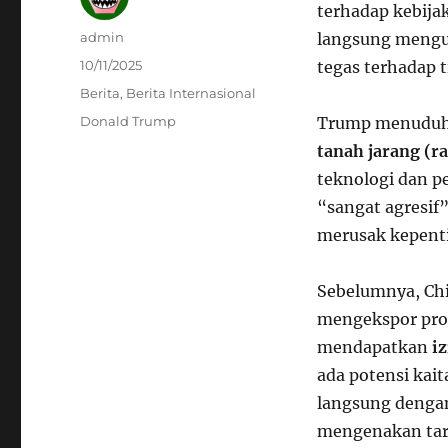
terhadap kebija
Author
admin
langsung mengu
Posted
10/11/2025
tegas terhadap t
on
Categories
Berita
,
Berita Internasional
Tags
Donald Trump
Trump menuduh
tanah jarang (r
teknologi dan pe
“sangat agresif
merusak kepent
Sebelumnya, Ch
mengekspor pro
mendapatkan
i
ada potensi kait
langsung denga
mengenakan tarif