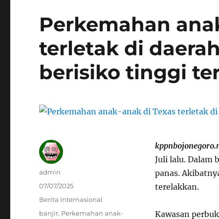
Perkemahan anak
terletak di daera
berisiko tinggi te
kppnbojonegoro.
Juli lalu. Dala
Author
admin
panas. Akibatny
Posted
07/07/2025
terelakkan.
on
Categories
Berita Internasional
Tags
banjir
,
Perkemahan anak-
Kawasan perbukit