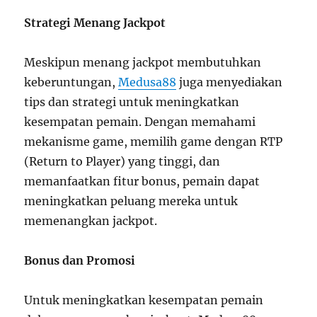
Strategi Menang Jackpot
Meskipun menang jackpot membutuhkan
keberuntungan,
Medusa88
juga menyediakan
tips dan strategi untuk meningkatkan
kesempatan pemain. Dengan memahami
mekanisme game, memilih game dengan RTP
(Return to Player) yang tinggi, dan
memanfaatkan fitur bonus, pemain dapat
meningkatkan peluang mereka untuk
memenangkan jackpot.
Bonus dan Promosi
Untuk meningkatkan kesempatan pemain