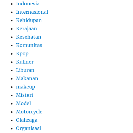
Indonesia
Internasional
Kehidupan
Kerajaan
Kesehatan
Komunitas
Kpop
Kuliner
Liburan
Makanan
makeup
Misteri
Model
Motorcycle
Olahraga
Organisasi