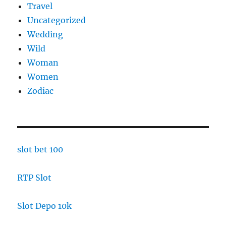
Travel
Uncategorized
Wedding
Wild
Woman
Women
Zodiac
slot bet 100
RTP Slot
Slot Depo 10k