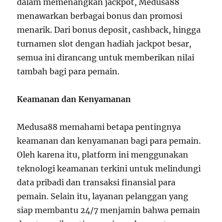
dalam memenangkan jackpot, Medusa88
menawarkan berbagai bonus dan promosi
menarik. Dari bonus deposit, cashback, hingga
turnamen slot dengan hadiah jackpot besar,
semua ini dirancang untuk memberikan nilai
tambah bagi para pemain.
Keamanan dan Kenyamanan
Medusa88 memahami betapa pentingnya
keamanan dan kenyamanan bagi para pemain.
Oleh karena itu, platform ini menggunakan
teknologi keamanan terkini untuk melindungi
data pribadi dan transaksi finansial para
pemain. Selain itu, layanan pelanggan yang
siap membantu 24/7 menjamin bahwa pemain