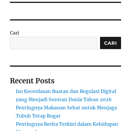
Cari
CARI
Recent Posts
Isu Kecerdasan Buatan dan Regulasi Digital
yang Menjadi Sorotan Dunia Tahun 2026
Pentingnya Makanan Sehat untuk Menjaga
Tubuh Tetap Bugar
Pentingnya Berita Terkini dalam Kehidupan