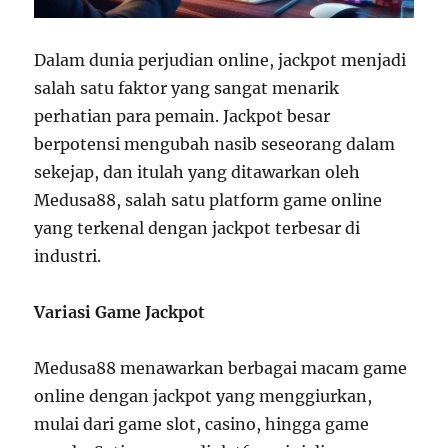
Dalam dunia perjudian online, jackpot menjadi
salah satu faktor yang sangat menarik
perhatian para pemain. Jackpot besar
berpotensi mengubah nasib seseorang dalam
sekejap, dan itulah yang ditawarkan oleh
Medusa88, salah satu platform game online
yang terkenal dengan jackpot terbesar di
industri.
Variasi Game Jackpot
Medusa88 menawarkan berbagai macam game
online dengan jackpot yang menggiurkan,
mulai dari game slot, casino, hingga game