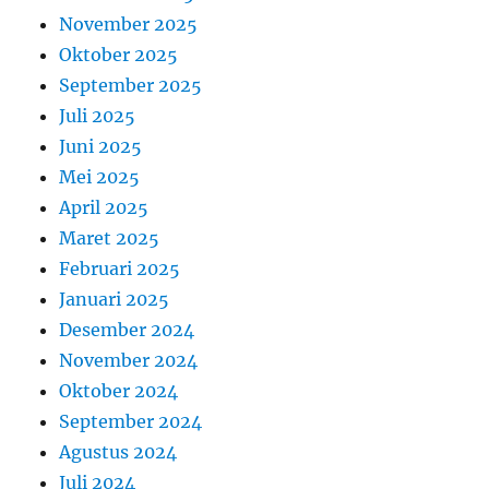
November 2025
Oktober 2025
September 2025
Juli 2025
Juni 2025
Mei 2025
April 2025
Maret 2025
Februari 2025
Januari 2025
Desember 2024
November 2024
Oktober 2024
September 2024
Agustus 2024
Juli 2024