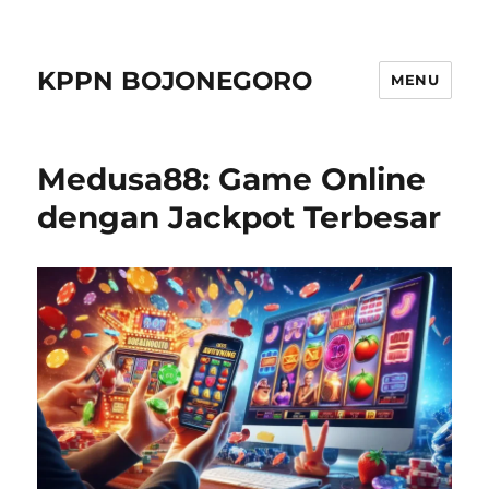
KPPN BOJONEGORO
MENU
Medusa88: Game Online
dengan Jackpot Terbesar