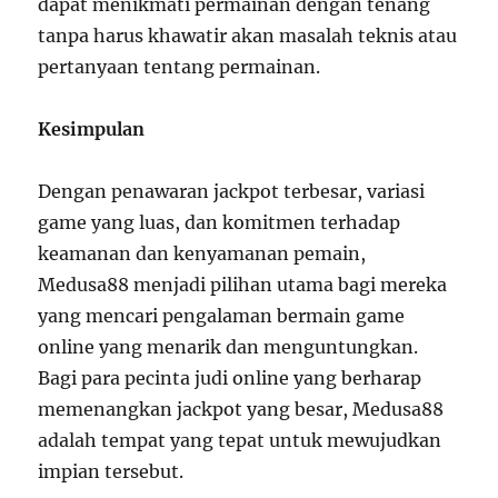
dapat menikmati permainan dengan tenang
tanpa harus khawatir akan masalah teknis atau
pertanyaan tentang permainan.
Kesimpulan
Dengan penawaran jackpot terbesar, variasi
game yang luas, dan komitmen terhadap
keamanan dan kenyamanan pemain,
Medusa88 menjadi pilihan utama bagi mereka
yang mencari pengalaman bermain game
online yang menarik dan menguntungkan.
Bagi para pecinta judi online yang berharap
memenangkan jackpot yang besar, Medusa88
adalah tempat yang tepat untuk mewujudkan
impian tersebut.