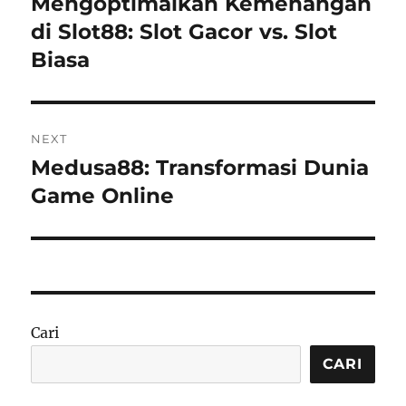
Mengoptimalkan Kemenangan
Previous
post:
di Slot88: Slot Gacor vs. Slot
Biasa
NEXT
Medusa88: Transformasi Dunia
Next
post:
Game Online
Cari
CARI