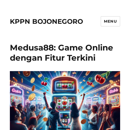
KPPN BOJONEGORO
MENU
Medusa88: Game Online
dengan Fitur Terkini