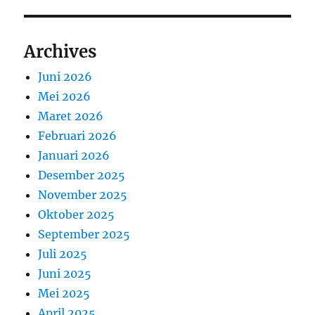
Archives
Juni 2026
Mei 2026
Maret 2026
Februari 2026
Januari 2026
Desember 2025
November 2025
Oktober 2025
September 2025
Juli 2025
Juni 2025
Mei 2025
April 2025