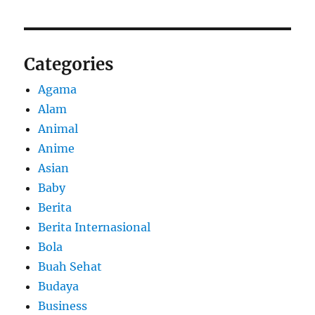
Categories
Agama
Alam
Animal
Anime
Asian
Baby
Berita
Berita Internasional
Bola
Buah Sehat
Budaya
Business