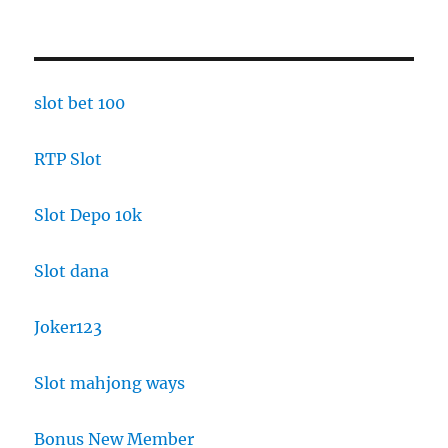
slot bet 100
RTP Slot
Slot Depo 10k
Slot dana
Joker123
Slot mahjong ways
Bonus New Member