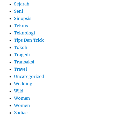
Sejarah
Seni
Sinopsis
Teknis
Teknologi
Tips Dan Trick
Tokoh
Tragedi
Transaksi
Travel
Uncategorized
Wedding
Wild
Woman
Women
Zodiac