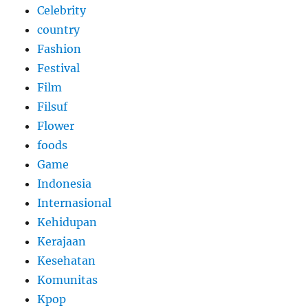
Celebrity
country
Fashion
Festival
Film
Filsuf
Flower
foods
Game
Indonesia
Internasional
Kehidupan
Kerajaan
Kesehatan
Komunitas
Kpop