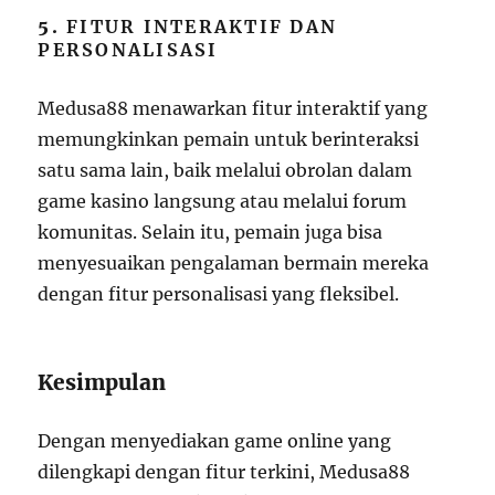
5.
FITUR INTERAKTIF DAN
PERSONALISASI
Medusa88 menawarkan fitur interaktif yang
memungkinkan pemain untuk berinteraksi
satu sama lain, baik melalui obrolan dalam
game kasino langsung atau melalui forum
komunitas. Selain itu, pemain juga bisa
menyesuaikan pengalaman bermain mereka
dengan fitur personalisasi yang fleksibel.
Kesimpulan
Dengan menyediakan game online yang
dilengkapi dengan fitur terkini, Medusa88