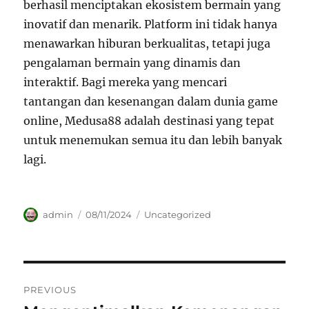
berhasil menciptakan ekosistem bermain yang
inovatif dan menarik. Platform ini tidak hanya
menawarkan hiburan berkualitas, tetapi juga
pengalaman bermain yang dinamis dan
interaktif. Bagi mereka yang mencari
tantangan dan kesenangan dalam dunia game
online, Medusa88 adalah destinasi yang tepat
untuk menemukan semua itu dan lebih banyak
lagi.
Author
Posted
Categories
admin
08/11/2024
Uncategorized
on
Navigasi
PREVIOUS
pos