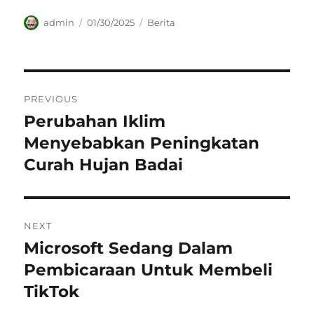
Author
Posted
Categories
admin
01/30/2025
Berita
on
Navigasi
PREVIOUS
pos
Perubahan Iklim
Previous
post:
Menyebabkan Peningkatan
Curah Hujan Badai
NEXT
Microsoft Sedang Dalam
Next
post:
Pembicaraan Untuk Membeli
TikTok