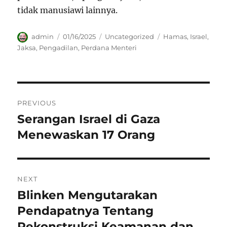
tidak manusiawi lainnya.
Author
Posted
Categories
Tags
admin
01/16/2025
Uncategorized
Hamas
,
Israel
,
on
Jaksa
,
Pengadilan
,
Perdana Menteri
Navigasi
PREVIOUS
pos
Serangan Israel di Gaza
Previous
post:
Menewaskan 17 Orang
NEXT
Blinken Mengutarakan
Next
post:
Pendapatnya Tentang
Rekonstruksi Keamanan dan