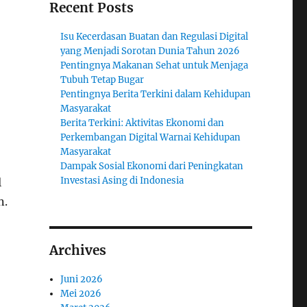
Recent Posts
Isu Kecerdasan Buatan dan Regulasi Digital
yang Menjadi Sorotan Dunia Tahun 2026
Pentingnya Makanan Sehat untuk Menjaga
Tubuh Tetap Bugar
Pentingnya Berita Terkini dalam Kehidupan
Masyarakat
Berita Terkini: Aktivitas Ekonomi dan
Perkembangan Digital Warnai Kehidupan
Masyarakat
Dampak Sosial Ekonomi dari Peningkatan
Investasi Asing di Indonesia
l
n.
Archives
Juni 2026
Mei 2026