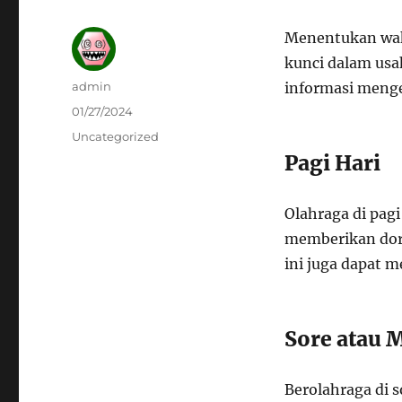
Menentukan wak
kunci dalam usa
Author
admin
informasi menge
Posted
01/27/2024
on
Categories
Uncategorized
Pagi Hari
Olahraga di pa
memberikan doro
ini juga dapat 
Sore atau 
Berolahraga di 