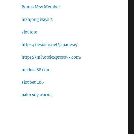
Bonus New Member
mahjong ways 2
slot toto
https://lesushi.net/japanese/
https://m.hotelexpress53.com/
medusa88.com
slot bet 200
paito sdy warna