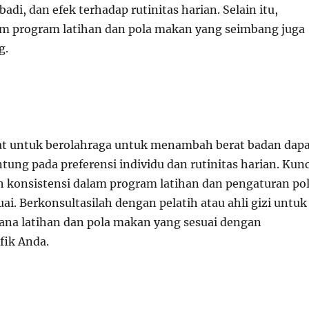
di, dan efek terhadap rutinitas harian. Selain itu,
am program latihan dan pola makan yang seimbang juga
g.
at untuk berolahraga untuk menambah berat badan dap
ntung pada preferensi individu dan rutinitas harian. Kunc
 konsistensi dalam program latihan dan pengaturan po
i. Berkonsultasilah dengan pelatih atau ahli gizi untuk
na latihan dan pola makan yang sesuai dengan
fik Anda.