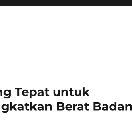
ng Tepat untuk
gkatkan Berat Bada