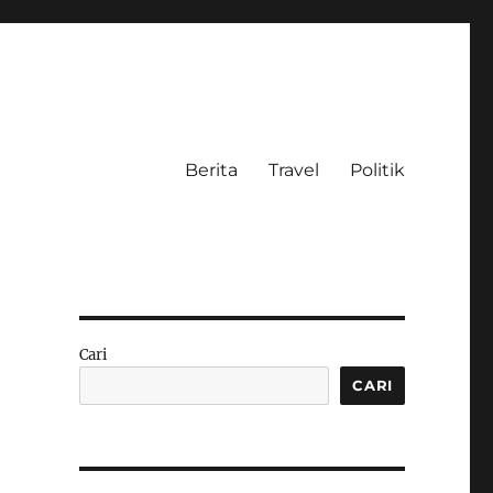
Berita
Travel
Politik
Cari
n
CARI