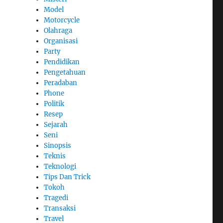
Model
Motorcycle
Olahraga
Organisasi
Party
Pendidikan
Pengetahuan
Peradaban
Phone
Politik
Resep
Sejarah
Seni
Sinopsis
Teknis
Teknologi
Tips Dan Trick
Tokoh
Tragedi
Transaksi
Travel