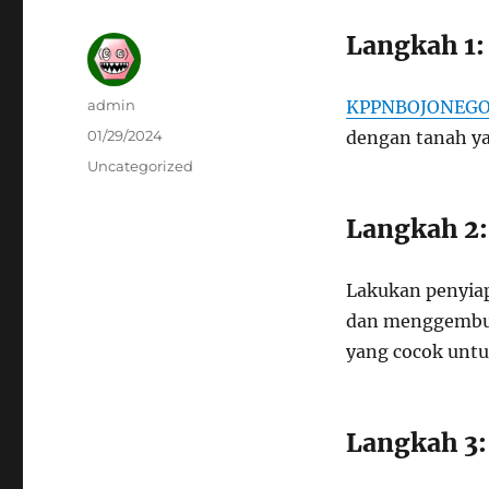
Langkah 1:
Author
admin
KPPNBOJONEG
Posted
01/29/2024
dengan tanah ya
on
Categories
Uncategorized
Langkah 2:
Lakukan penyia
dan menggembur
yang cocok unt
Langkah 3