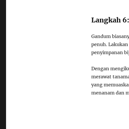
Langkah 6
Gandum biasany
penuh. Lakukan 
penyimpanan bij
Dengan mengiku
merawat tanama
yang memuaskan
menanam dan m