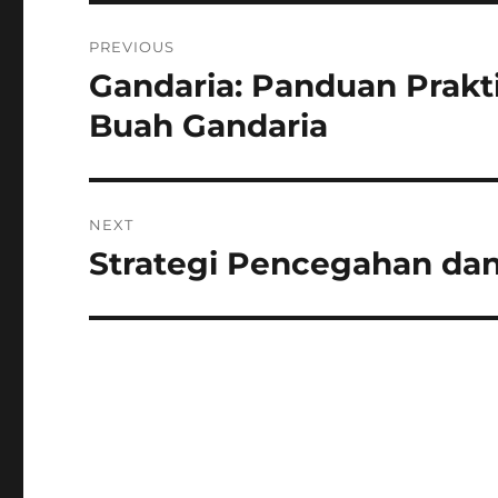
Navigasi
PREVIOUS
pos
Gandaria: Panduan Prak
Previous
post:
Buah Gandaria
NEXT
Strategi Pencegahan dan
Next
post: