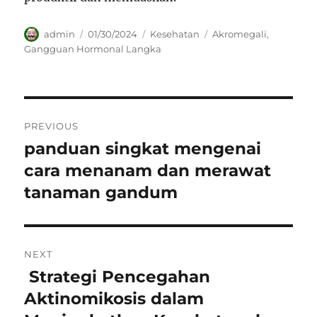
Author
Posted
Categories
Tags
admin
01/30/2024
Kesehatan
Akromegali
,
on
Gangguan Hormonal Langka
Navigasi
PREVIOUS
pos
panduan singkat mengenai
Previous
post:
cara menanam dan merawat
tanaman gandum
NEXT
Strategi Pencegahan
Next
post:
Aktinomikosis dalam