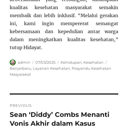
kualitas kesehatan masyarakat semakin
membaik dan lebih inklusif. “Melalui gerakan
ini, kami ingin mempererat semangat
kebersamaan dan kepedulian antar warga
dalam meningkatkan kualitas kesehatan,”
tutup Hidayat.
Author
Posted
Categories
Tags
admin
07/03/2025
Kehidupan
,
Kesehatan
on
Banjarbaru
,
Layanan Kesehatan
,
Posyandu Kesehatan
Masyarakat
Navigasi
PREVIOUS
pos
Sean ‘Diddy’ Combs Menanti
Previous
post:
Vonis Akhir dalam Kasus