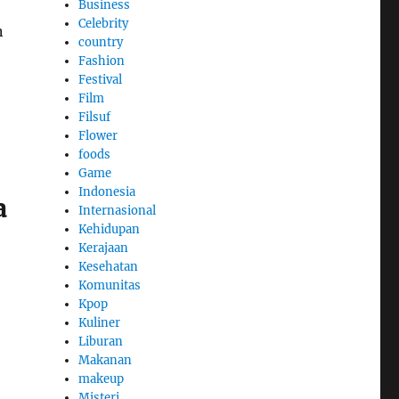
Business
Celebrity
n
country
Fashion
Festival
Film
Filsuf
Flower
foods
Game
Indonesia
a
Internasional
Kehidupan
Kerajaan
Kesehatan
Komunitas
Kpop
Kuliner
Liburan
Makanan
makeup
Misteri