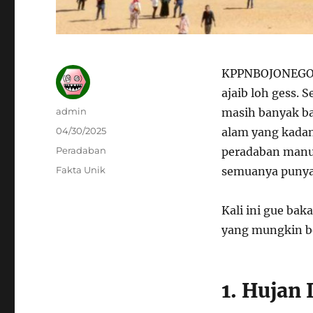
KPPNBOJONEGORO
ajaib loh gess. S
Author
admin
masih banyak b
Posted
04/30/2025
alam yang kadan
on
Categories
Peradaban
peradaban manu
Tags
Fakta Unik
semuanya punya 
Kali ini gue bak
yang mungkin be
1. Hujan