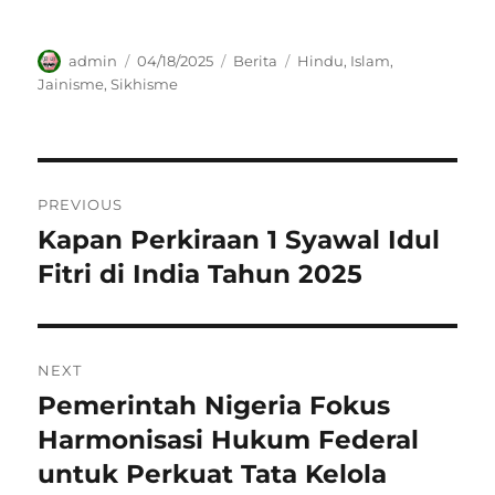
Author
Posted
Categories
Tags
admin
04/18/2025
Berita
Hindu
,
Islam
,
on
Jainisme
,
Sikhisme
Navigasi
PREVIOUS
pos
Kapan Perkiraan 1 Syawal Idul
Previous
post:
Fitri di India Tahun 2025
NEXT
Pemerintah Nigeria Fokus
Next
post:
Harmonisasi Hukum Federal
untuk Perkuat Tata Kelola