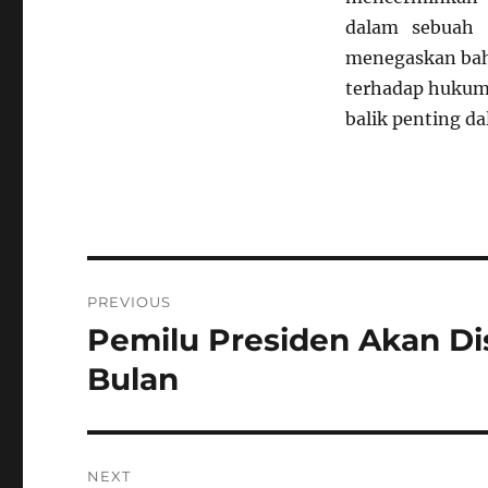
dalam sebuah s
menegaskan bahw
terhadap hukum. 
balik penting d
Navigasi
PREVIOUS
pos
Pemilu Presiden Akan D
Previous
post:
Bulan
NEXT