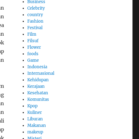
Business
an
Celebrity
country
an
Fashion
ea
Festival
an
Film
Filsuf
ok
Flower
ap
foods
an
Game
Indonesia
Internasional
Kehidupan
am
Kerajaan
Kesehatan
ng
Komunitas
an
Kpop
an
Kuliner
Liburan
li
Makanan
ap
makeup
ak
Misteri