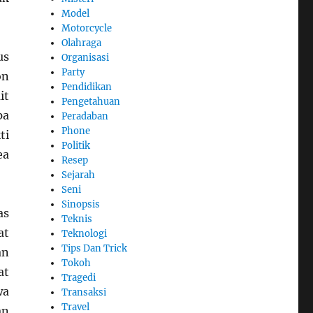
Model
Motorcycle
Olahraga
us
Organisasi
Party
on
Pendidikan
it
Pengetahuan
pa
Peradaban
Phone
ti
Politik
ea
Resep
Sejarah
Seni
Sinopsis
as
Teknis
at
Teknologi
Tips Dan Trick
an
Tokoh
at
Tragedi
wa
Transaksi
Travel
an