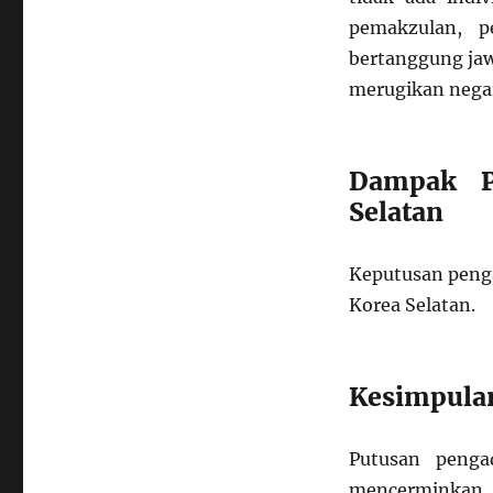
pemakzulan, p
bertanggung jaw
merugikan negar
Dampak P
Selatan
Keputusan penga
Korea Selatan.
Kesimpula
Putusan penga
mencerminkan 