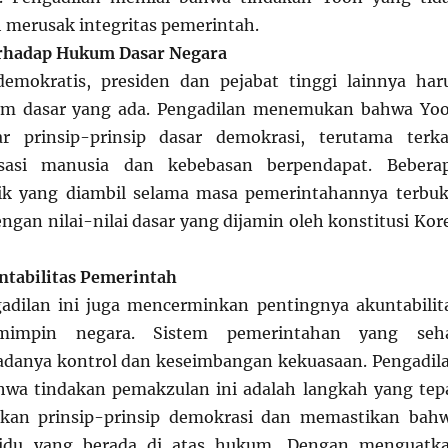
h merusak integritas pemerintah.
rhadap Hukum Dasar Negara
emokratis, presiden dan pejabat tinggi lainnya har
m dasar yang ada. Pengadilan menemukan bahwa Yo
r prinsip-prinsip dasar demokrasi, terutama terka
asi manusia dan kebebasan berpendapat. Bebera
tik yang diambil selama masa pemerintahannya terbuk
ngan nilai-nilai dasar yang dijamin oleh konstitusi Kor
ntabilitas Pemerintah
adilan ini juga mencerminkan pentingnya akuntabilit
mimpin negara. Sistem pemerintahan yang seh
danya kontrol dan keseimbangan kekuasaan. Pengadil
hwa tindakan pemakzulan ini adalah langkah yang tep
kan prinsip-prinsip demokrasi dan memastikan bah
ividu yang berada di atas hukum. Dengan menguatk