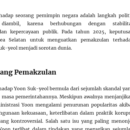
hadap seorang pemimpin negara adalah langkah polit
diambil, karena berhubungan dengan stabilit
an kepercayaan publik. Pada tahun 2025, keputus
rea Selatan untuk menguatkan pemakzulan terhad
uk-yeol menjadi sorotan dunia.
kang Pemakzulan
adap Yoon Suk-yeol bermula dari sejumlah skandal ya
 masa pemerintahannya. Meskipun awalnya menjanjik
inistrasi Yoon mengalami penurunan popularitas akib
gunaan kekuasaan, keterlibatan dalam praktik korups
ang kontroversial. Salah satu isu yang paling menonj
Yoon terlibat dalam tindakan yang merugikan sejuml