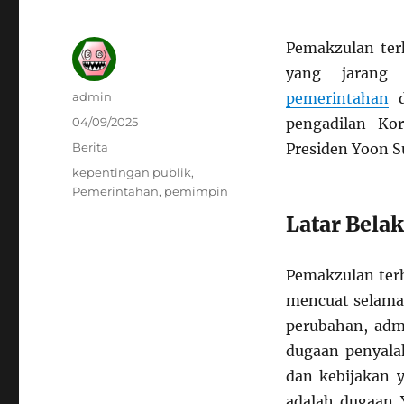
Pemakzulan ter
yang jarang 
Author
admin
pemerintahan
d
Posted
04/09/2025
pengadilan Ko
on
Categories
Berita
Presiden Yoon S
Tags
kepentingan publik
,
Pemerintahan
,
pemimpin
Latar Bela
Pemakzulan terh
mencuat selama
perubahan, adm
dugaan penyalah
dan kebijakan y
adalah dugaan 