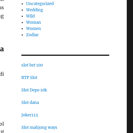
Uncategorized
us
Wedding
ng
Wild
Woman
Women
Zodiac
a
slot bet 100
di
RTP Slot
Slot Depo 10k
Slot dana
Joker123
ol
Slot mahjong ways
if