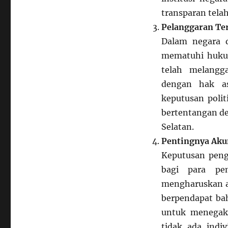
transparan tela
Pelanggaran Te
Dalam negara d
mematuhi huku
telah melangga
dengan hak as
keputusan poli
bertentangan de
Selatan.
Pentingnya Aku
Keputusan peng
bagi para pe
mengharuskan a
berpendapat ba
untuk menegak
tidak ada ind