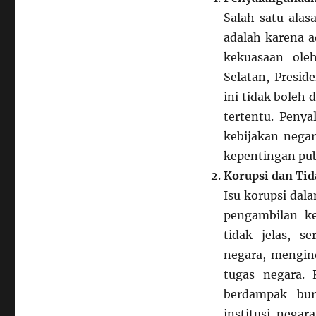
Salah satu ala
adalah karena 
kekuasaan ole
Selatan, Presi
ini tidak boleh
tertentu. Peny
kebijakan nega
kepentingan pub
Korupsi dan Tid
Isu korupsi dal
pengambilan ke
tidak jelas, s
negara, mengin
tugas negara. 
berdampak bur
institusi nega