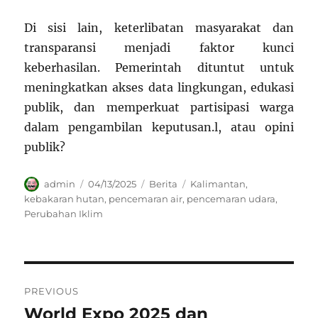
Di sisi lain, keterlibatan masyarakat dan
transparansi menjadi faktor kunci
keberhasilan. Pemerintah dituntut untuk
meningkatkan akses data lingkungan, edukasi
publik, dan memperkuat partisipasi warga
dalam pengambilan keputusan.l, atau opini
publik?
Author
Posted
Categories
Tags
admin
04/13/2025
Berita
Kalimantan
,
on
kebakaran hutan
,
pencemaran air
,
pencemaran udara
,
Perubahan Iklim
Navigasi
PREVIOUS
pos
World Expo 2025 dan
Previous