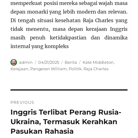
memperkuat posisi mereka sebagai wajah masa
depan monarki yang lebih modern dan relevan.
Di tengah situasi kesehatan Raja Charles yang
tidak menentu, masa depan kerajaan Inggris
masih penuh ketidakpastian dan dinamika
internal yang kompleks
Author
Posted
Categories
Tags
admin
04/21/2025
Berita
Kate Middleton
,
on
Kerajaan
,
Pangeran William
,
Politik
,
Raja Charles
Navigasi
PREVIOUS
pos
Inggris Terlibat Perang Rusia-
Previous
post:
Ukraina, Termasuk Kerahkan
Pasukan Rahasia