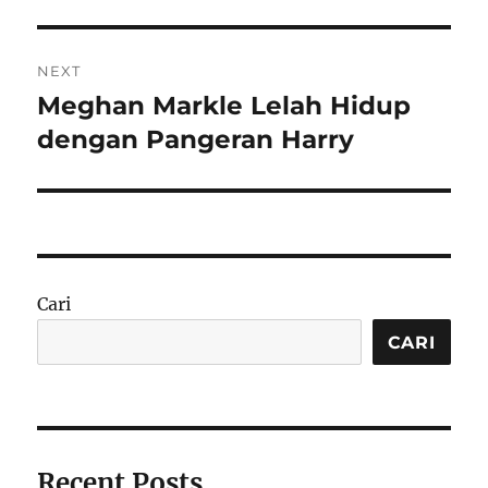
NEXT
Meghan Markle Lelah Hidup
Next
post:
dengan Pangeran Harry
Cari
CARI
Recent Posts