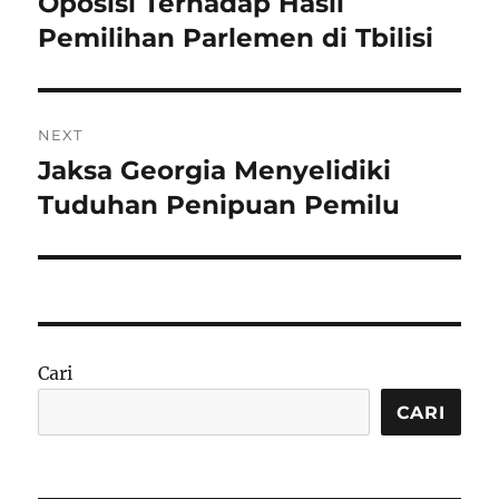
Oposisi Terhadap Hasil
Pemilihan Parlemen di Tbilisi
NEXT
Jaksa Georgia Menyelidiki
Next
post:
Tuduhan Penipuan Pemilu
Cari
CARI