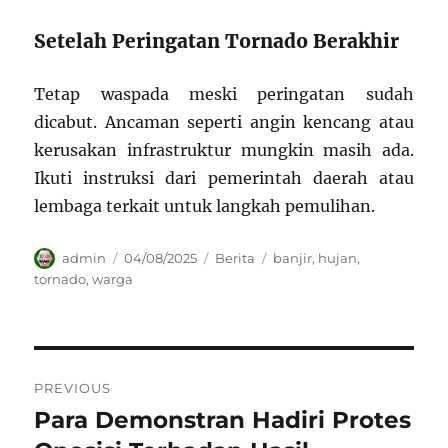
Setelah Peringatan Tornado Berakhir
Tetap waspada meski peringatan sudah
dicabut. Ancaman seperti angin kencang atau
kerusakan infrastruktur mungkin masih ada.
Ikuti instruksi dari pemerintah daerah atau
lembaga terkait untuk langkah pemulihan.
Author
Posted
Categories
Tags
admin
04/08/2025
Berita
banjir
,
hujan
,
on
tornado
,
warga
Navigasi
PREVIOUS
pos
Para Demonstran Hadiri Protes
Previous
post: