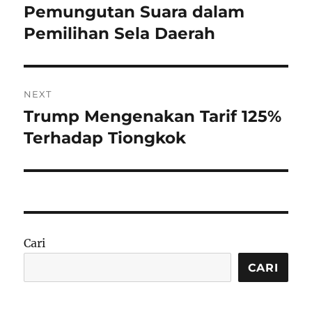
post:
Pemungutan Suara dalam
Pemilihan Sela Daerah
NEXT
Trump Mengenakan Tarif 125%
Next
post:
Terhadap Tiongkok
Cari
CARI