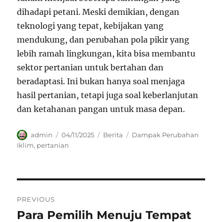
dihadapi petani. Meski demikian, dengan
teknologi yang tepat, kebijakan yang
mendukung, dan perubahan pola pikir yang
lebih ramah lingkungan, kita bisa membantu
sektor pertanian untuk bertahan dan
beradaptasi. Ini bukan hanya soal menjaga
hasil pertanian, tetapi juga soal keberlanjutan
dan ketahanan pangan untuk masa depan.
Author
Posted
Categories
Tags
admin
04/11/2025
Berita
Dampak Perubahan
on
Iklim
,
pertanian
Navigasi
PREVIOUS
pos
Para Pemilih Menuju Tempat
Previous