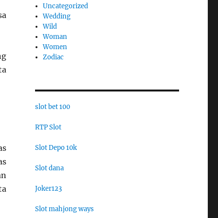
Uncategorized
sa
Wedding
Wild
Woman
Women
ng
Zodiac
ta
slot bet 100
RTP Slot
as
Slot Depo 10k
as
Slot dana
an
ta
Joker123
Slot mahjong ways