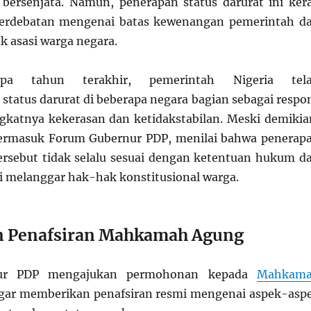
bersenjata. Namun, penerapan status darurat ini ker
erdebatan mengenai batas kewenangan pemerintah d
k asasi warga negara.
pa tahun terakhir, pemerintah Nigeria tel
tatus darurat di beberapa negara bagian sebagai respo
katnya kekerasan dan ketidakstabilan. Meski demikia
termasuk Forum Gubernur PDP, menilai bahwa penerap
tersebut tidak selalu sesuai dengan ketentuan hukum d
i melanggar hak-hak konstitusional warga.
n Penafsiran Mahkamah Agung
ur PDP mengajukan permohonan kepada
Mahkam
agar memberikan penafsiran resmi mengenai aspek-asp