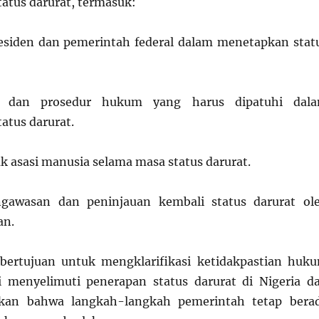
tatus darurat, termasuk:
siden dan pemerintah federal dalam menetapkan stat
u dan prosedur hukum yang harus dipatuhi dal
atus darurat.
k asasi manusia selama masa status darurat.
gawasan dan peninjauan kembali status darurat ol
an.
 bertujuan untuk mengklarifikasi ketidakpastian huk
i menyelimuti penerapan status darurat di Nigeria d
kan bahwa langkah-langkah pemerintah tetap bera