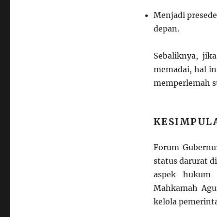
Menjadi presede
depan.
Sebaliknya, ji
memadai, hal in
memperlemah su
KESIMPUL
Forum Gubernu
status darurat 
aspek hukum d
Mahkamah Agun
kelola pemerint