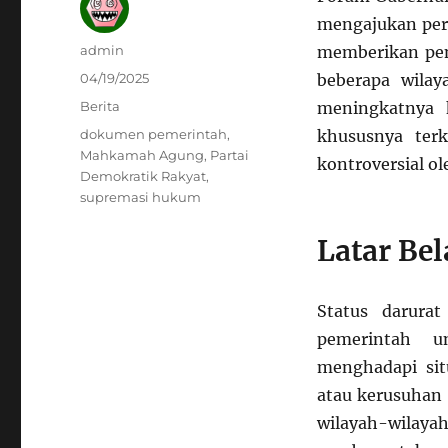
mengajukan pe
Author
admin
memberikan pena
Posted
04/19/2025
beberapa wilay
on
Categories
Berita
meningkatnya k
Tags
dokumen pemerintah
,
khususnya ter
Mahkamah Agung
,
Partai
kontroversial ol
Demokratik Rakyat
,
supremasi hukum
Latar Bel
Status darura
pemerintah u
menghadapi sit
atau kerusuhan s
wilayah-wilay