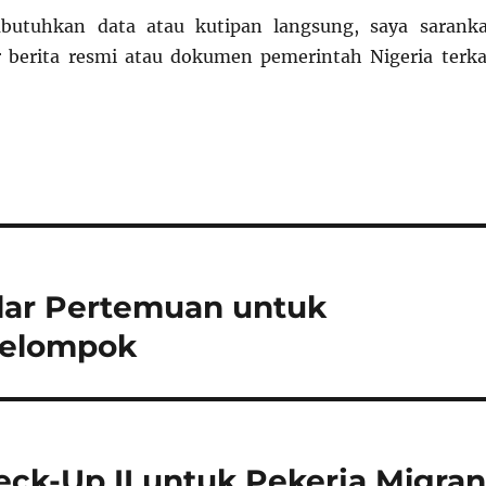
butuhkan data atau kutipan langsung, saya sarank
 berita resmi atau dokumen pemerintah Nigeria terka
lar Pertemuan untuk
 Kelompok
ck-Up II untuk Pekerja Migra