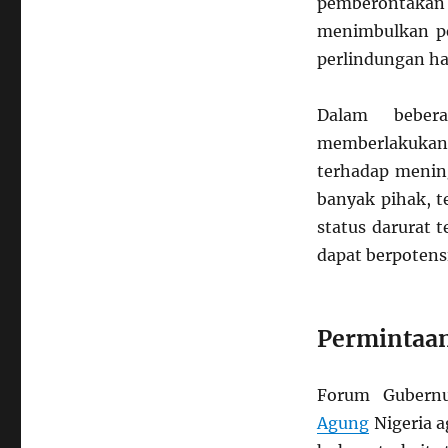
pemberontakan 
menimbulkan p
perlindungan ha
Dalam bebera
memberlakukan s
terhadap mening
banyak pihak, 
status darurat 
dapat berpotens
Permintaa
Forum Gubern
Agung
Nigeria 