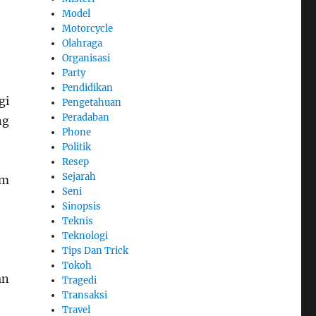
Model
Motorcycle
Olahraga
Organisasi
Party
Pendidikan
gi
Pengetahuan
Peradaban
ng
Phone
Politik
Resep
Sejarah
am
Seni
Sinopsis
Teknis
Teknologi
Tips Dan Trick
Tokoh
an
Tragedi
Transaksi
Travel