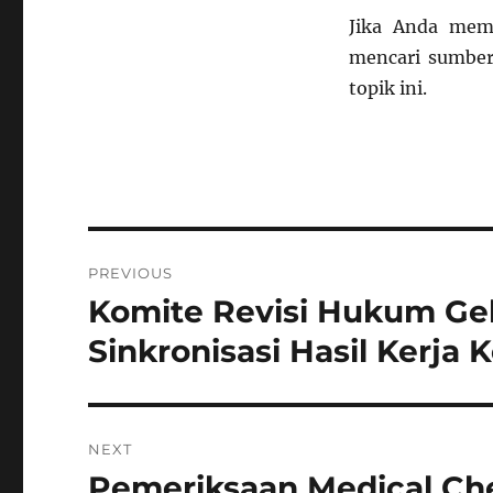
Jika Anda mem
mencari sumber
topik ini.
Navigasi
PREVIOUS
pos
Komite Revisi Hukum Ge
Previous
post:
Sinkronisasi Hasil Kerja
NEXT
Pemeriksaan Medical Che
Next