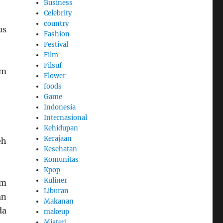
Business
Celebrity
country
us
Fashion
Festival
Film
Filsuf
am
Flower
foods
Game
Indonesia
Internasional
Kehidupan
Kerajaan
eh
Kesehatan
Komunitas
Kpop
Kuliner
um
Liburan
an
Makanan
da
makeup
Misteri