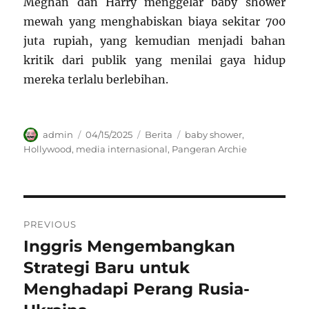
Meghan dan Harry menggelar baby shower
mewah yang menghabiskan biaya sekitar 700
juta rupiah, yang kemudian menjadi bahan
kritik dari publik yang menilai gaya hidup
mereka terlalu berlebihan
.
Author
Posted
Categories
Tags
admin
04/15/2025
Berita
baby shower
,
on
Hollywood
,
media internasional
,
Pangeran Archie
Navigasi
PREVIOUS
pos
Inggris Mengembangkan
Previous
post:
Strategi Baru untuk
Menghadapi Perang Rusia-