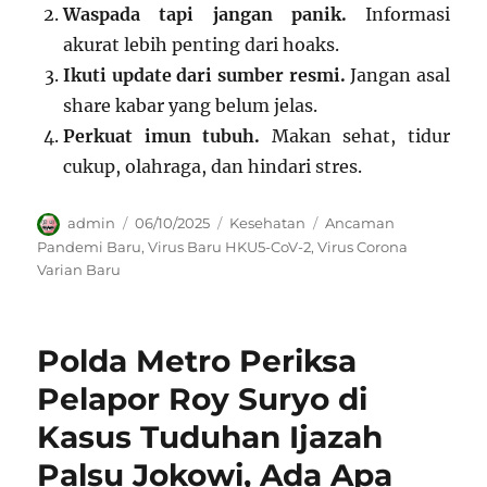
Waspada tapi jangan panik.
Informasi
akurat lebih penting dari hoaks.
Ikuti update dari sumber resmi.
Jangan asal
share kabar yang belum jelas.
Perkuat imun tubuh.
Makan sehat, tidur
cukup, olahraga, dan hindari stres.
Author
Posted
Categories
Tags
admin
06/10/2025
Kesehatan
Ancaman
on
Pandemi Baru
,
Virus Baru HKU5-CoV-2
,
Virus Corona
Varian Baru
Polda Metro Periksa
Pelapor Roy Suryo di
Kasus Tuduhan Ijazah
Palsu Jokowi, Ada Apa