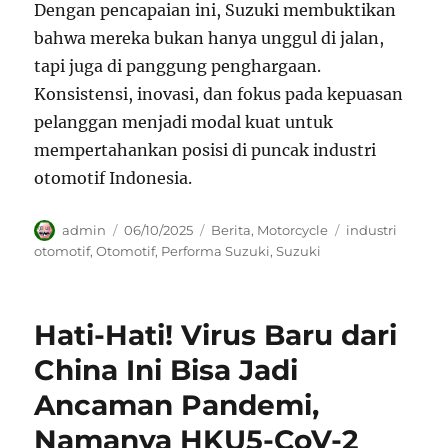
Dengan pencapaian ini, Suzuki membuktikan
bahwa mereka bukan hanya unggul di jalan,
tapi juga di panggung penghargaan.
Konsistensi, inovasi, dan fokus pada kepuasan
pelanggan menjadi modal kuat untuk
mempertahankan posisi di puncak industri
otomotif Indonesia.
Author
Posted
Categories
Tags
admin
06/10/2025
Berita
,
Motorcycle
industri
on
otomotif
,
Otomotif
,
Performa Suzuki
,
Suzuki
Hati-Hati! Virus Baru dari
China Ini Bisa Jadi
Ancaman Pandemi,
Namanya HKU5-CoV-2