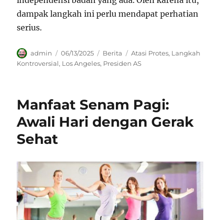
independensi badan yang ada. Oleh karena itu,
dampak langkah ini perlu mendapat perhatian
serius.
Author
Posted
Categories
Tags
admin
06/13/2025
Berita
Atasi Protes
,
Langkah
on
Kontroversial
,
Los Angeles
,
Presiden AS
Manfaat Senam Pagi:
Awali Hari dengan Gerak
Sehat