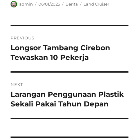
Author
Posted
Categories
Tags
admin
06/01/2025
Berita
Land Cruiser
on
Navigasi
PREVIOUS
pos
Longsor Tambang Cirebon
Previous
post:
Tewaskan 10 Pekerja
NEXT
Larangan Penggunaan Plastik
Next
post:
Sekali Pakai Tahun Depan