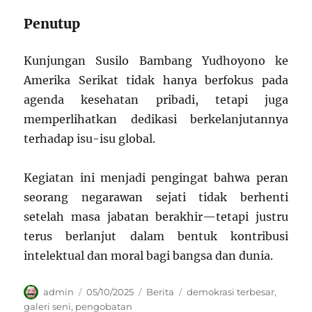
Penutup
Kunjungan Susilo Bambang Yudhoyono ke
Amerika Serikat tidak hanya berfokus pada
agenda kesehatan pribadi, tetapi juga
memperlihatkan dedikasi berkelanjutannya
terhadap isu-isu global.
Kegiatan ini menjadi pengingat bahwa peran
seorang negarawan sejati tidak berhenti
setelah masa jabatan berakhir—tetapi justru
terus berlanjut dalam bentuk kontribusi
intelektual dan moral bagi bangsa dan dunia.
Author
Posted
Categories
Tags
admin
05/10/2025
Berita
demokrasi terbesar
,
on
galeri seni
,
pengobatan