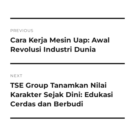
Navigasi
PREVIOUS
pos
Cara Kerja Mesin Uap: Awal
Previous
post:
Revolusi Industri Dunia
NEXT
TSE Group Tanamkan Nilai
Next
post:
Karakter Sejak Dini: Edukasi
Cerdas dan Berbudi