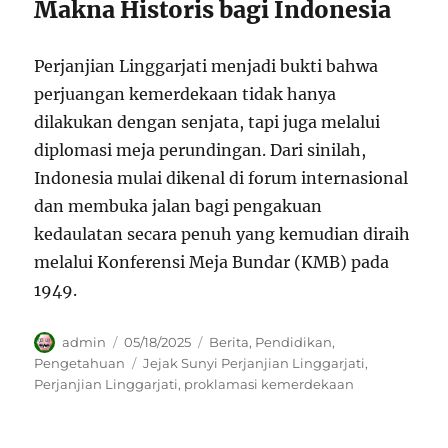
Makna Historis bagi Indonesia
Perjanjian Linggarjati menjadi bukti bahwa
perjuangan kemerdekaan tidak hanya
dilakukan dengan senjata, tapi juga melalui
diplomasi meja perundingan. Dari sinilah,
Indonesia mulai dikenal di forum internasional
dan membuka jalan bagi pengakuan
kedaulatan secara penuh yang kemudian diraih
melalui Konferensi Meja Bundar (KMB) pada
1949.
Author
Posted
Categories
admin
05/18/2025
Berita
,
Pendidikan
,
on
Tags
Pengetahuan
Jejak Sunyi Perjanjian Linggarjati
,
Perjanjian Linggarjati
,
proklamasi kemerdekaan