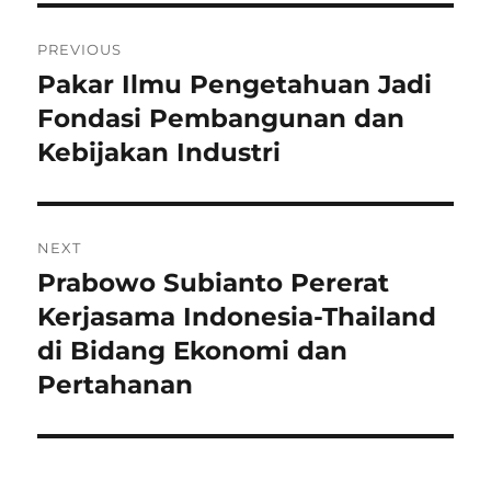
Navigasi
PREVIOUS
pos
Pakar Ilmu Pengetahuan Jadi
Previous
post:
Fondasi Pembangunan dan
Kebijakan Industri
NEXT
Prabowo Subianto Pererat
Next
post:
Kerjasama Indonesia-Thailand
di Bidang Ekonomi dan
Pertahanan