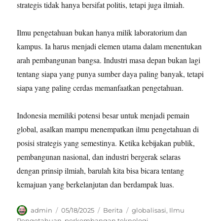
strategis tidak hanya bersifat politis, tetapi juga ilmiah.
Ilmu pengetahuan bukan hanya milik laboratorium dan
kampus. Ia harus menjadi elemen utama dalam menentukan
arah pembangunan bangsa. Industri masa depan bukan lagi
tentang siapa yang punya sumber daya paling banyak, tetapi
siapa yang paling cerdas memanfaatkan pengetahuan.
Indonesia memiliki potensi besar untuk menjadi pemain
global, asalkan mampu menempatkan ilmu pengetahuan di
posisi strategis yang semestinya. Ketika kebijakan publik,
pembangunan nasional, dan industri bergerak selaras
dengan prinsip ilmiah, barulah kita bisa bicara tentang
kemajuan yang berkelanjutan dan berdampak luas.
Author
Posted
Categories
Tags
admin
05/18/2025
Berita
globalisasi
,
Ilmu
on
Pengetahuan
,
perkembangan teknologi