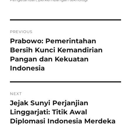
Navigasi
PREVIOUS
pos
Prabowo: Pemerintahan
Previous
post:
Bersih Kunci Kemandirian
Pangan dan Kekuatan
Indonesia
NEXT
Jejak Sunyi Perjanjian
Next
post:
Linggarjati: Titik Awal
Diplomasi Indonesia Merdeka