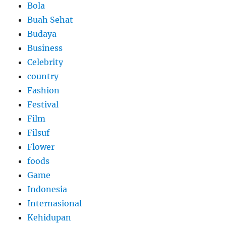
Bola
Buah Sehat
Budaya
Business
Celebrity
country
Fashion
Festival
Film
Filsuf
Flower
foods
Game
Indonesia
Internasional
Kehidupan