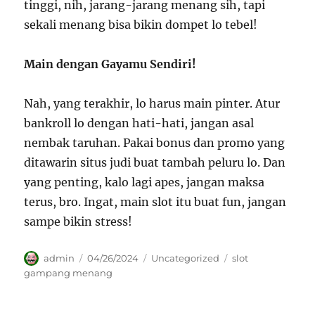
tinggi, nih, jarang-jarang menang sih, tapi
sekali menang bisa bikin dompet lo tebel!
Main dengan Gayamu Sendiri!
Nah, yang terakhir, lo harus main pinter. Atur
bankroll lo dengan hati-hati, jangan asal
nembak taruhan. Pakai bonus dan promo yang
ditawarin situs judi buat tambah peluru lo. Dan
yang penting, kalo lagi apes, jangan maksa
terus, bro. Ingat, main slot itu buat fun, jangan
sampe bikin stress!
Author
Posted
Categories
Tags
admin
04/26/2024
Uncategorized
slot
on
gampang menang