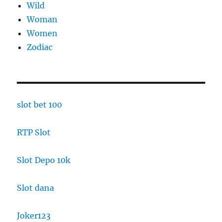
Wild
Woman
Women
Zodiac
slot bet 100
RTP Slot
Slot Depo 10k
Slot dana
Joker123