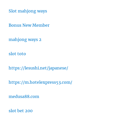
Slot mahjong ways
Bonus New Member
mahjong ways 2
slot toto
https://lesushi.net/japanese/
https://m.hotelexpress53.com/
medusa88.com
slot bet 200