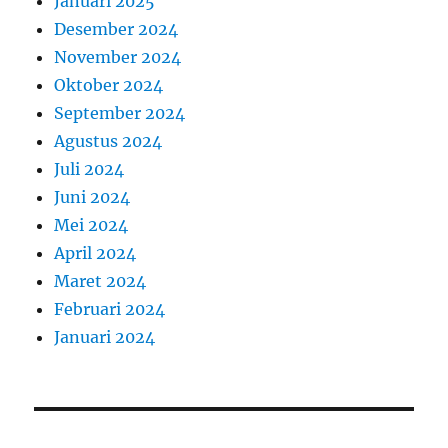
Januari 2025
Desember 2024
November 2024
Oktober 2024
September 2024
Agustus 2024
Juli 2024
Juni 2024
Mei 2024
April 2024
Maret 2024
Februari 2024
Januari 2024