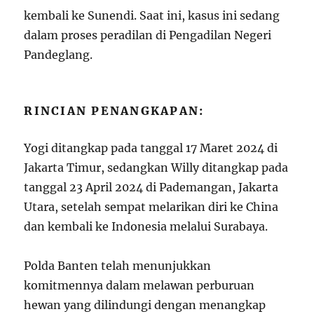
kembali ke Sunendi. Saat ini, kasus ini sedang
dalam proses peradilan di Pengadilan Negeri
Pandeglang.
RINCIAN PENANGKAPAN:
Yogi ditangkap pada tanggal 17 Maret 2024 di
Jakarta Timur, sedangkan Willy ditangkap pada
tanggal 23 April 2024 di Pademangan, Jakarta
Utara, setelah sempat melarikan diri ke China
dan kembali ke Indonesia melalui Surabaya.
Polda Banten telah menunjukkan
komitmennya dalam melawan perburuan
hewan yang dilindungi dengan menangkap