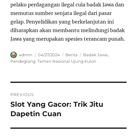
pelaku perdagangan ilegal cula badak Jawa dan
memutus sumber senjata ilegal dari pasar
gelap. Penyelidikan yang berkelanjutan ini
diharapkan akan membantu melindungi badak
Jawa yang merupakan spesies terancam punah.
Author
Posted
Categories
Tags
admin
04/27/2024
Berita
Badak Jawa
,
on
Pandeglang
,
Taman Nasional Ujung Kulon
Navigasi
PREVIOUS
pos
Slot Yang Gacor: Trik Jitu
Previous
post:
Dapetin Cuan