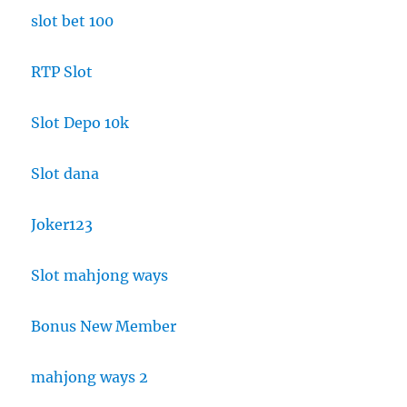
slot bet 100
RTP Slot
Slot Depo 10k
Slot dana
Joker123
Slot mahjong ways
Bonus New Member
mahjong ways 2