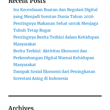
Recent Posts
Isu Kecerdasan Buatan dan Regulasi Digital
yang Menjadi Sorotan Dunia Tahun 2026
Pentingnya Makanan Sehat untuk Menjaga
Tubuh Tetap Bugar
Pentingnya Berita Terkini dalam Kehidupan
Masyarakat
Berita Terkini: Aktivitas Ekonomi dan
Perkembangan Digital Warnai Kehidupan
Masyarakat
Dampak Sosial Ekonomi dari Peningkatan
Investasi Asing di Indonesia
Archives