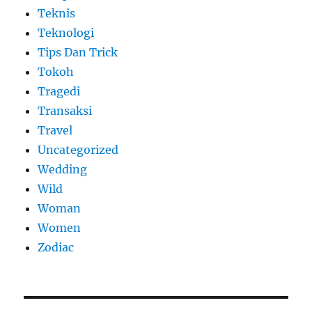
Teknis
Teknologi
Tips Dan Trick
Tokoh
Tragedi
Transaksi
Travel
Uncategorized
Wedding
Wild
Woman
Women
Zodiac