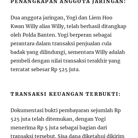
PENANGKAPAN ANGGOTA JARINGAN:
Dua anggota jaringan, Yogi dan Liem Hoo
Kwan Willy alias Willy, telah berhasil ditangkap
oleh Polda Banten. Yogi berperan sebagai
perantara dalam transaksi penjualan cula
badak yang dilindungi, sementara Willy adalah
pembeli dengan nilai transaksi terakhir yang
tercatat sebesar Rp 525 juta.
TRANSAKSI KEUANGAN TERBUKTI:
Dokumentasi bukti pembayaran sejumlah Rp
525 juta telah ditemukan, dengan Yogi
menerima Rp 5 juta sebagai bagian dari
transaksi tersebut. Sisa dana diketahui dikirim