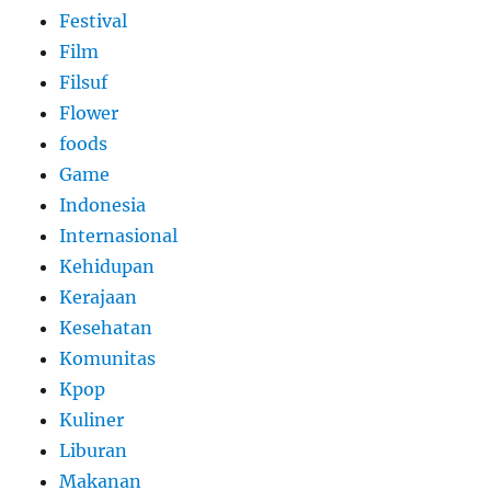
Festival
Film
Filsuf
Flower
foods
Game
Indonesia
Internasional
Kehidupan
Kerajaan
Kesehatan
Komunitas
Kpop
Kuliner
Liburan
Makanan