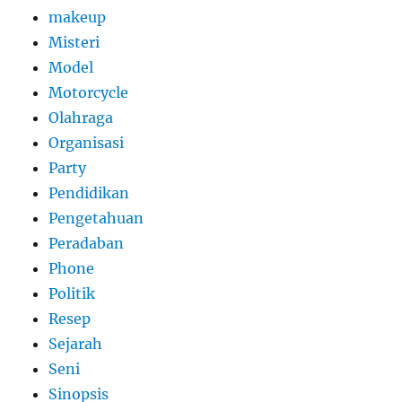
makeup
Misteri
Model
Motorcycle
Olahraga
Organisasi
Party
Pendidikan
Pengetahuan
Peradaban
Phone
Politik
Resep
Sejarah
Seni
Sinopsis