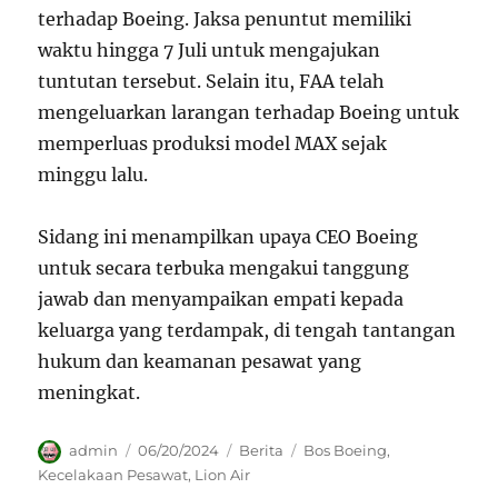
terhadap Boeing. Jaksa penuntut memiliki
waktu hingga 7 Juli untuk mengajukan
tuntutan tersebut. Selain itu, FAA telah
mengeluarkan larangan terhadap Boeing untuk
memperluas produksi model MAX sejak
minggu lalu.
Sidang ini menampilkan upaya CEO Boeing
untuk secara terbuka mengakui tanggung
jawab dan menyampaikan empati kepada
keluarga yang terdampak, di tengah tantangan
hukum dan keamanan pesawat yang
meningkat.
Author
Posted
Categories
Tags
admin
06/20/2024
Berita
Bos Boeing
,
on
Kecelakaan Pesawat
,
Lion Air