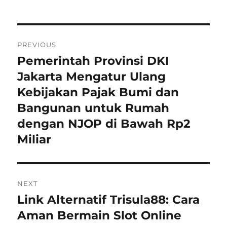
Navigasi
PREVIOUS
pos
Pemerintah Provinsi DKI
Previous
post:
Jakarta Mengatur Ulang
Kebijakan Pajak Bumi dan
Bangunan untuk Rumah
dengan NJOP di Bawah Rp2
Miliar
NEXT
Link Alternatif Trisula88: Cara
Next
post:
Aman Bermain Slot Online