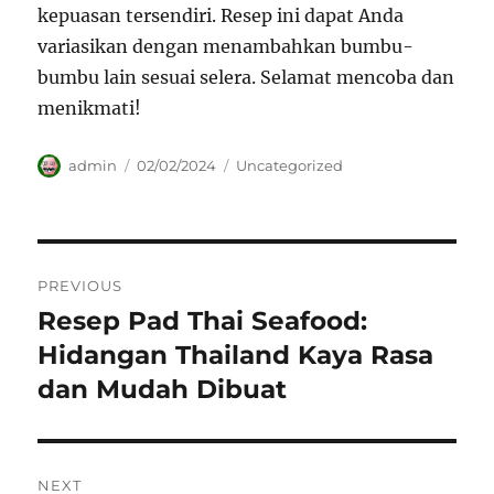
kepuasan tersendiri. Resep ini dapat Anda
variasikan dengan menambahkan bumbu-
bumbu lain sesuai selera. Selamat mencoba dan
menikmati!
Author
Posted
Categories
admin
02/02/2024
Uncategorized
on
Navigasi
PREVIOUS
pos
Resep Pad Thai Seafood:
Previous
post:
Hidangan Thailand Kaya Rasa
dan Mudah Dibuat
NEXT