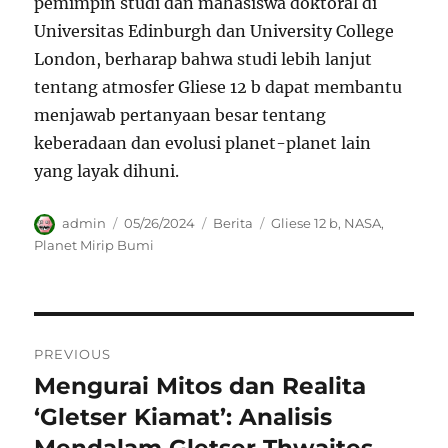
pemimpin studi dan mahasiswa doktoral di
Universitas Edinburgh dan University College
London, berharap bahwa studi lebih lanjut
tentang atmosfer Gliese 12 b dapat membantu
menjawab pertanyaan besar tentang
keberadaan dan evolusi planet-planet lain
yang layak dihuni.
Author
Posted
Categories
Tags
admin
05/26/2024
Berita
Gliese 12 b
,
NASA
,
on
Planet Mirip Bumi
Navigasi
PREVIOUS
pos
Mengurai Mitos dan Realita
Previous
post:
‘Gletser Kiamat’: Analisis
Mendalam Gletser Thwaites