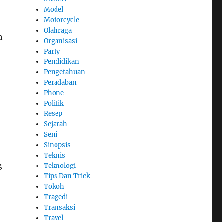
Model
Motorcycle
Olahraga
h
Organisasi
Party
Pendidikan
Pengetahuan
Peradaban
Phone
Politik
Resep
Sejarah
Seni
Sinopsis
Teknis
g
Teknologi
Tips Dan Trick
Tokoh
Tragedi
Transaksi
Travel