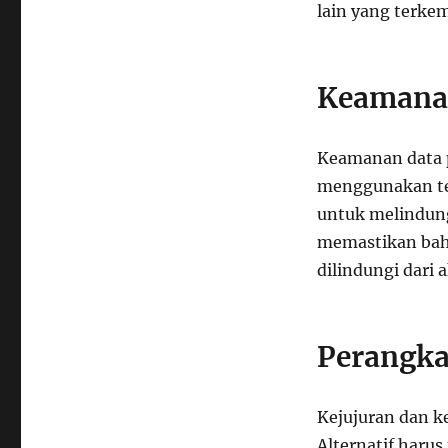
lain yang terke
Keamana
Keamanan data p
menggunakan tek
untuk melindungi
memastikan bahw
dilindungi dari a
Perangka
Kejujuran dan ke
Alternatif har