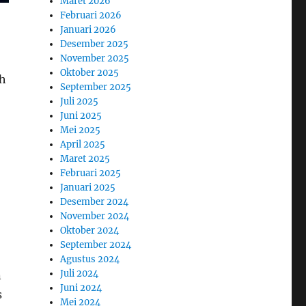
Maret 2026
Februari 2026
Januari 2026
Desember 2025
November 2025
Oktober 2025
h
September 2025
Juli 2025
Juni 2025
Mei 2025
April 2025
Maret 2025
Februari 2025
Januari 2025
Desember 2024
November 2024
Oktober 2024
September 2024
Agustus 2024
Juli 2024
n
Juni 2024
s
Mei 2024