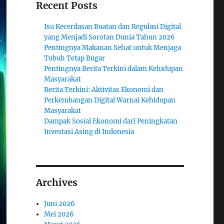
Recent Posts
Isu Kecerdasan Buatan dan Regulasi Digital
yang Menjadi Sorotan Dunia Tahun 2026
Pentingnya Makanan Sehat untuk Menjaga
Tubuh Tetap Bugar
Pentingnya Berita Terkini dalam Kehidupan
Masyarakat
Berita Terkini: Aktivitas Ekonomi dan
Perkembangan Digital Warnai Kehidupan
Masyarakat
Dampak Sosial Ekonomi dari Peningkatan
Investasi Asing di Indonesia
Archives
Juni 2026
Mei 2026