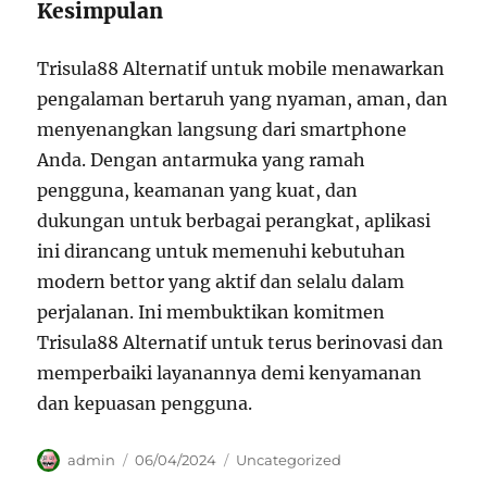
Kesimpulan
Trisula88 Alternatif untuk mobile menawarkan
pengalaman bertaruh yang nyaman, aman, dan
menyenangkan langsung dari smartphone
Anda. Dengan antarmuka yang ramah
pengguna, keamanan yang kuat, dan
dukungan untuk berbagai perangkat, aplikasi
ini dirancang untuk memenuhi kebutuhan
modern bettor yang aktif dan selalu dalam
perjalanan. Ini membuktikan komitmen
Trisula88 Alternatif untuk terus berinovasi dan
memperbaiki layanannya demi kenyamanan
dan kepuasan pengguna.
Author
Posted
Categories
admin
06/04/2024
Uncategorized
on