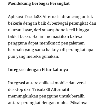
Mendukung Berbagai Perangkat
Aplikasi Trisula88 Alternatif dirancang untuk
bekerja dengan baik di berbagai perangkat dan
ukuran layar, dari smartphone kecil hingga
tablet besar. Hal ini memastikan bahwa
pengguna dapat menikmati pengalaman
bermain yang sama baiknya di perangkat apa
pun yang mereka gunakan.
Integrasi dengan Fitur Lainnya
Integrasi antara aplikasi mobile dan versi
desktop dari Trisula88 Alternatif
memungkinkan pengguna untuk beralih
antara perangkat dengan mulus. Misalnya,