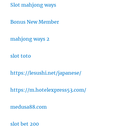
Slot mahjong ways
Bonus New Member
mahjong ways 2
slot toto
https://lesushi.net/japanese/
https://m.hotelexpress53.com/
medusa88.com
slot bet 200