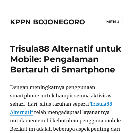
KPPN BOJONEGORO
MENU
Trisula88 Alternatif untuk
Mobile: Pengalaman
Bertaruh di Smartphone
Dengan meningkatnya penggunaan
smartphone untuk hampir semua aktivitas
sehari-hari, situs taruhan seperti
Trisula88
Alternatif
telah mengadaptasi layanannya
untuk memenuhi kebutuhan pengguna mobile.
Berikut ini adalah beberapa aspek penting dari