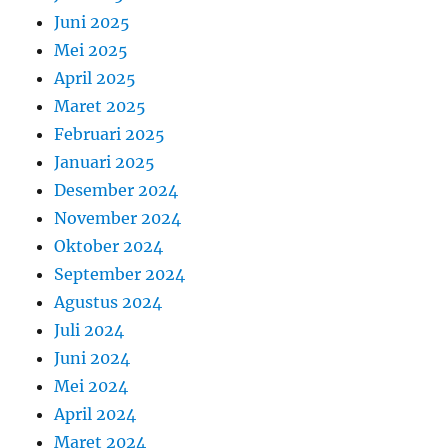
Juni 2025
Mei 2025
April 2025
Maret 2025
Februari 2025
Januari 2025
Desember 2024
November 2024
Oktober 2024
September 2024
Agustus 2024
Juli 2024
Juni 2024
Mei 2024
April 2024
Maret 2024