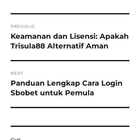
Navigasi
PREVIOUS
pos
Keamanan dan Lisensi: Apakah
Previous
post:
Trisula88 Alternatif Aman
NEXT
Panduan Lengkap Cara Login
Next
post:
Sbobet untuk Pemula