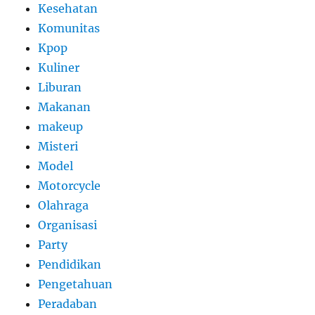
Kesehatan
Komunitas
Kpop
Kuliner
Liburan
Makanan
makeup
Misteri
Model
Motorcycle
Olahraga
Organisasi
Party
Pendidikan
Pengetahuan
Peradaban