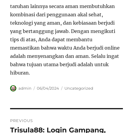
taruhan lainnya secara aman membutuhkan
kombinasi dari penggunaan akal sehat,
teknologi yang aman, dan kebiasaan berjudi
yang bertanggung jawab. Dengan mengikuti
tips di atas, Anda dapat membantu
memastikan bahwa waktu Anda berjudi online
adalah menyenangkan dan aman. Selalu ingat
bahwa tujuan utama berjudi adalah untuk
hiburan.
Author
Posted
Categories
admin
06/04/2024
Uncategorized
on
Navigasi
PREVIOUS
pos
Trisula88: Login Gampang,
Previous