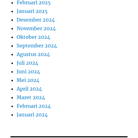
Februari 2025
Januari 2025
Desember 2024
November 2024
Oktober 2024
September 2024
Agustus 2024
Juli 2024
Juni 2024
Mei 2024
April 2024
Maret 2024
Februari 2024
Januari 2024