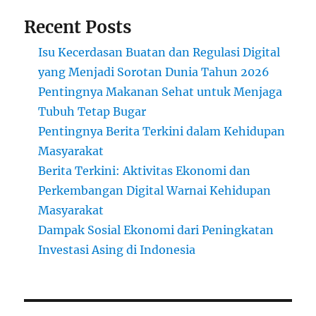
Recent Posts
Isu Kecerdasan Buatan dan Regulasi Digital
yang Menjadi Sorotan Dunia Tahun 2026
Pentingnya Makanan Sehat untuk Menjaga
Tubuh Tetap Bugar
Pentingnya Berita Terkini dalam Kehidupan
Masyarakat
Berita Terkini: Aktivitas Ekonomi dan
Perkembangan Digital Warnai Kehidupan
Masyarakat
Dampak Sosial Ekonomi dari Peningkatan
Investasi Asing di Indonesia