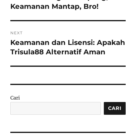
post:
Keamanan Mantap, Bro!
NEXT
Keamanan dan Lisensi: Apakah
Next
post:
Trisula88 Alternatif Aman
Cari
CARI