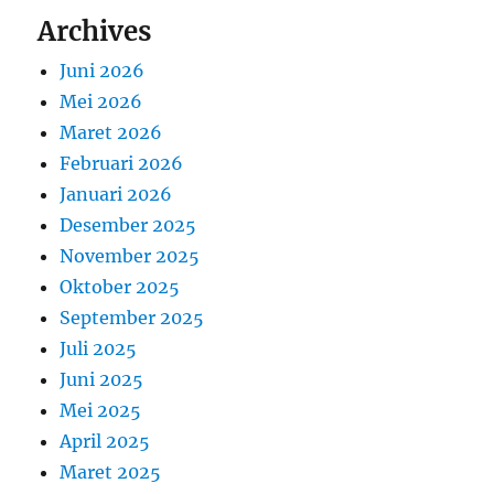
Archives
Juni 2026
Mei 2026
Maret 2026
Februari 2026
Januari 2026
Desember 2025
November 2025
Oktober 2025
September 2025
Juli 2025
Juni 2025
Mei 2025
April 2025
Maret 2025