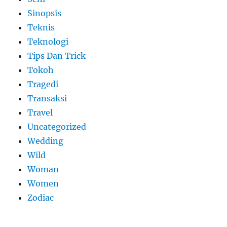
Sinopsis
Teknis
Teknologi
Tips Dan Trick
Tokoh
Tragedi
Transaksi
Travel
Uncategorized
Wedding
Wild
Woman
Women
Zodiac