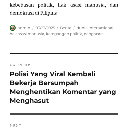
kebebasan politik, hak asasi manusia, dan
demokrasi di Filipina.
Author
Posted
Categories
Tags
admin
03/23/2025
Berita
dunia internasional
,
on
hak asasi manusia
,
ketegangan politik
,
pengacara
Navigasi
PREVIOUS
pos
Polisi Yang Viral Kembali
Previous
post:
Bekerja Bersumpah
Menghentikan Komentar yang
Menghasut
NEXT