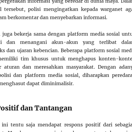
ergerakan informasi yang beredar di dunia maya. Dal
al tersebut, polisi mengingatkan kepada warganet ag
lam berkomentar dan menyebarkan informasi.
isi juga bekerja sama dengan platform media sosial unt
asi dan menangani akun-akun yang terlibat dal
s dan ujaran kebencian. Beberapa platform sosial med
memiliki tim khusus untuk menghapus konten-kont
r aturan dan meresahkan masyarakat. Dengan adan
polisi dan platform media sosial, diharapkan peredar
enghasut dapat diminimalisir.
Positif dan Tantangan
 ini tentu saja mendapat respons positif dari sebagi