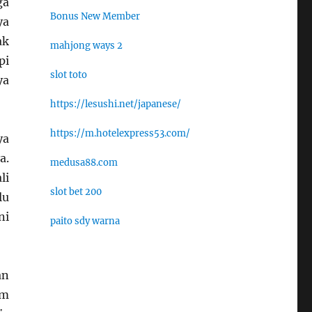
ga
Bonus New Member
ya
ak
mahjong ways 2
pi
slot toto
ya
https://lesushi.net/japanese/
https://m.hotelexpress53.com/
ya
a.
medusa88.com
li
slot bet 200
lu
ni
paito sdy warna
an
um