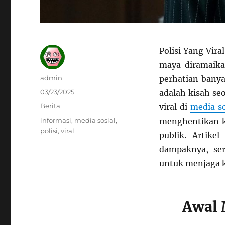
Polisi Yang Vir
maya diramaika
Author
admin
perhatian banya
Posted
03/23/2025
adalah kisah se
on
Categories
Berita
viral di
media so
Tags
informasi
,
media sosial
,
menghentikan k
polisi
,
viral
publik. Artike
dampaknya, ser
untuk menjaga 
Awal 