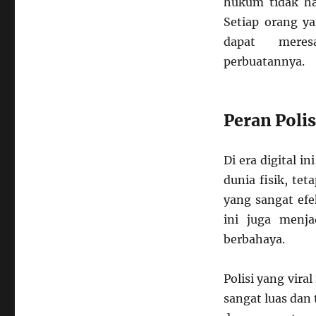
hukum tidak han
Setiap orang y
dapat meres
perbuatannya.
Peran Poli
Di era digital i
dunia fisik, tet
yang sangat efe
ini juga menja
berbahaya.
Polisi yang vir
sangat luas dan 