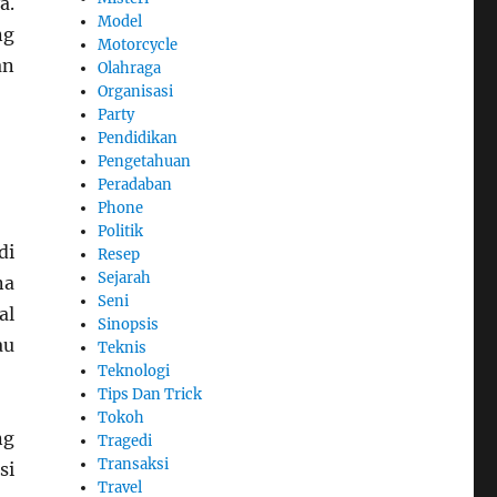
a.
Model
ng
Motorcycle
an
Olahraga
Organisasi
Party
Pendidikan
Pengetahuan
Peradaban
Phone
Politik
di
Resep
Sejarah
na
Seni
al
Sinopsis
au
Teknis
Teknologi
Tips Dan Trick
Tokoh
ng
Tragedi
Transaksi
si
Travel