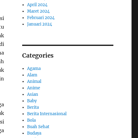
April 2024
Maret 2024
Februari 2024
si
Januari 2024
tu
ak
di
na
Categories
ah
Agama
uk
Alam
in
Animal
Anime
Asian
Baby
ga
Berita
uk
Berita Internasional
Bola
si
Buah Sehat
ga
Budaya