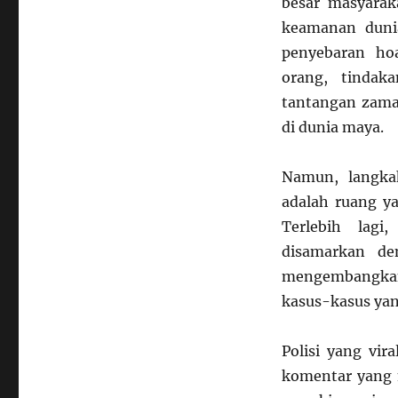
besar masyarak
keamanan duni
penyebaran ho
orang, tindak
tantangan zama
di dunia maya.
Namun, langka
adalah ruang ya
Terlebih lagi
disamarkan den
mengembangkan
kasus-kasus yan
Polisi yang vi
komentar yang