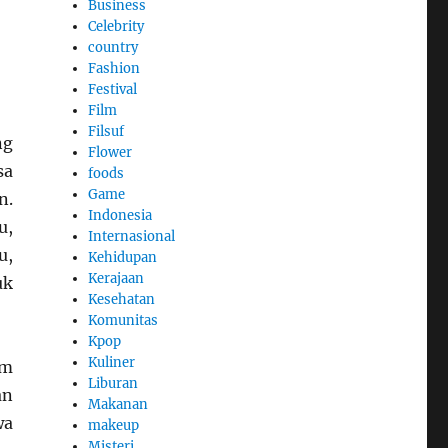
Business
Celebrity
country
Fashion
Festival
Film
Filsuf
ng
Flower
sa
foods
Game
n.
Indonesia
u,
Internasional
u,
Kehidupan
Kerajaan
uk
Kesehatan
Komunitas
Kpop
Kuliner
am
Liburan
an
Makanan
wa
makeup
Misteri