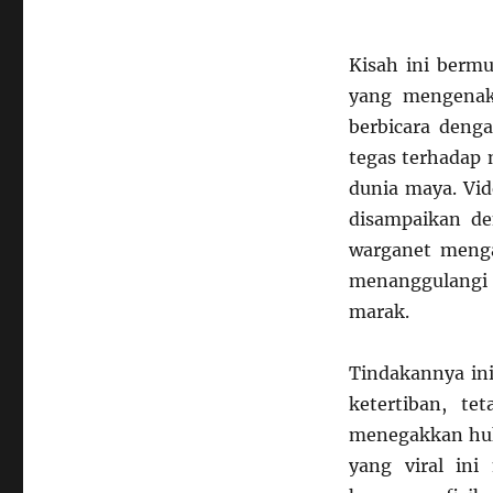
Kisah ini bermu
yang mengenaka
berbicara deng
tegas terhadap
dunia maya. Vid
disampaikan de
warganet menga
menanggulangi
marak.
Tindakannya in
ketertiban, t
menegakkan huku
yang viral in