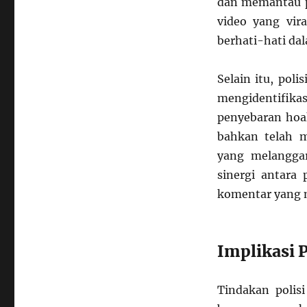
dan memantau p
video yang vir
berhati-hati da
Selain itu, pol
mengidentifik
penyebaran hoak
bahkan telah 
yang melangga
sinergi antara 
komentar yang m
Implikasi 
Tindakan polisi