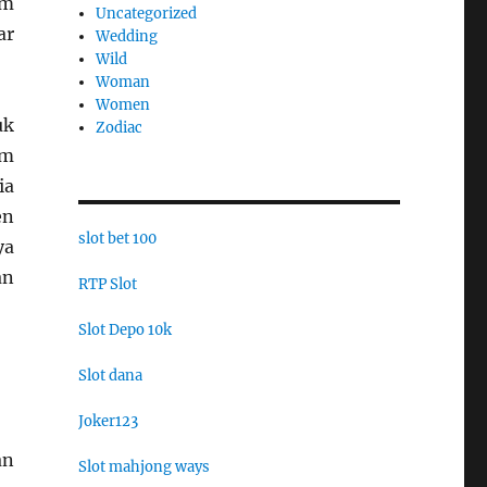
am
Uncategorized
ar
Wedding
Wild
Woman
Women
uk
Zodiac
am
ia
en
slot bet 100
ya
an
RTP Slot
Slot Depo 10k
Slot dana
Joker123
an
Slot mahjong ways