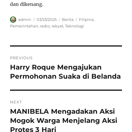
dan dikenang.
Author
Posted
Categories
Tags
admin
03/23/2025
Berita
Filipina
,
on
Pemerintahan
,
radio
,
rakyat
,
Teknologi
Navigasi
PREVIOUS
pos
Harry Roque Mengajukan
Previous
post:
Permohonan Suaka di Belanda
NEXT
MANIBELA Mengadakan Aksi
Next
post:
Mogok Warga Menjelang Aksi
Protes 3 Hari