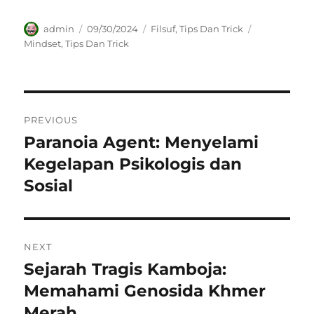
Author
Posted
Categories
Tags
admin
09/30/2024
Filsuf
,
Tips Dan Trick
on
Mindset
,
Tips Dan Trick
Navigasi
PREVIOUS
pos
Paranoia Agent: Menyelami
Previous
post:
Kegelapan Psikologis dan
Sosial
NEXT
Sejarah Tragis Kamboja:
Next
post:
Memahami Genosida Khmer
Merah