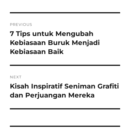
Navigasi
PREVIOUS
pos
7 Tips untuk Mengubah
Previous
post:
Kebiasaan Buruk Menjadi
Kebiasaan Baik
NEXT
Kisah Inspiratif Seniman Grafiti
Next
post:
dan Perjuangan Mereka