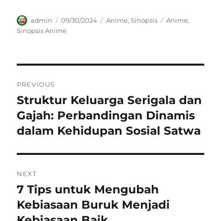
Author
Posted
Categories
Tags
admin
09/30/2024
Anime
,
Sinopsis
Anime
,
on
Sinopsis Anime
Navigasi
PREVIOUS
pos
Struktur Keluarga Serigala dan
Previous
post:
Gajah: Perbandingan Dinamis
dalam Kehidupan Sosial Satwa
NEXT
7 Tips untuk Mengubah
Next
post:
Kebiasaan Buruk Menjadi
Kebiasaan Baik