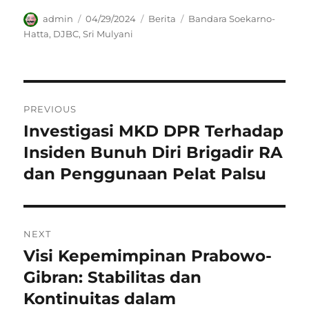
Author
Posted
Categories
Tags
admin
04/29/2024
Berita
Bandara Soekarno-
on
Hatta
,
DJBC
,
Sri Mulyani
Navigasi
PREVIOUS
pos
Investigasi MKD DPR Terhadap
Previous
post:
Insiden Bunuh Diri Brigadir RA
dan Penggunaan Pelat Palsu
NEXT
Visi Kepemimpinan Prabowo-
Next
post:
Gibran: Stabilitas dan
Kontinuitas dalam